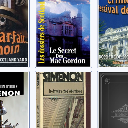
 J. B.
Livingstone, J. B.
Livingstone, 
rition
Le train de
Les Autr
Venise
Simenon, Ge
Georges
Simenon, Georges