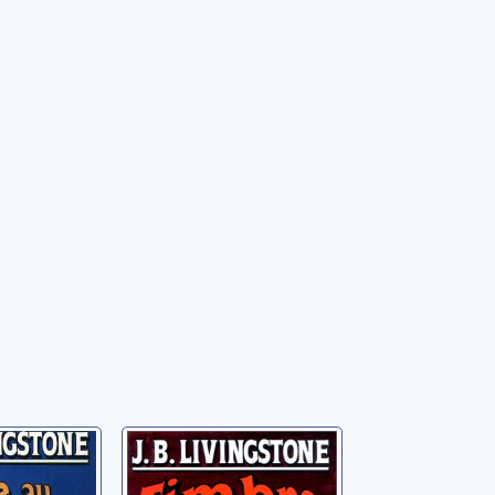
festival
Timbre mortel
s
Livingstone, J. B.