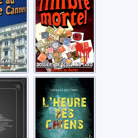
J. B.
es
L'heure des
chiens
orges
Fecchio, Thomas