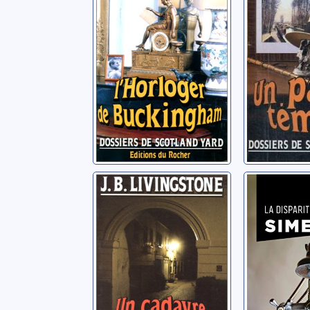
Livingstone, J. B.
Livingstone,
Un cadavre sans
La dispa
importance
d'Odile
Livingstone, J. B.
Simenon, 