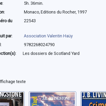
ée
:
5h. 36min.
ion
:
Monaco, Editions du Rocher, 1997
éro du
22543
uit par
:
Association Valentin Haüy
N
:
9782268024790
ection(s)
:
Les dossiers de Scotland Yard
ffichage texte
it
Le secret des
Crime au 
Mac Gordon
de Canne