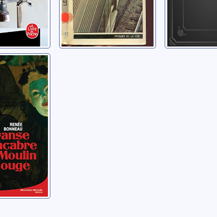
macabre
in-Rouge
Renée