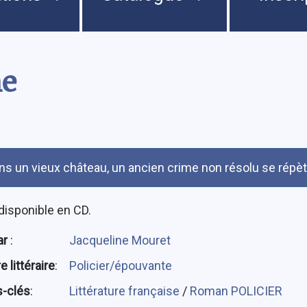
me
umé
ns un vieux château, un ancien crime non résolu se répè
disponible en CD.
ar
:
Jacqueline Mouret
 littéraire
:
Policier/épouvante
-clés
:
Littérature française
/
Roman POLICIER