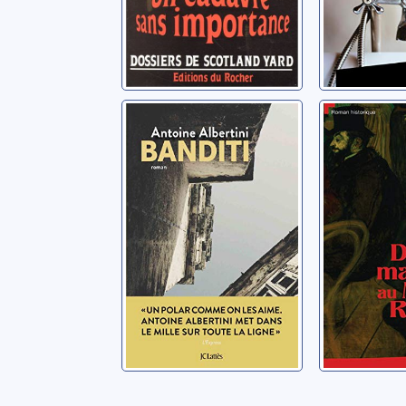
Banditi
Danse 
au Moul
Albertini, Antoine
Bonneau, 