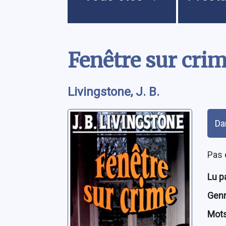
Contenu
Fenêtre sur cri
Livingstone, J. B.
Rés
Da
Pas 
Lu p
Genre
Mots