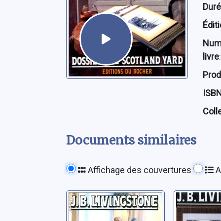
Dur
Édit
Num
livre
:
Prod
ISB
Coll
Documents similaires
Affichage des couvertures
A
L'horloger de
Un parfa
Buckingham
témoin