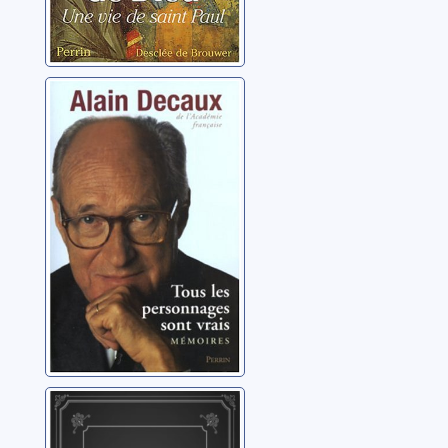
Tous les
personnages
sont vrais
Decaux, Alain
Alexandre
Dumas et la