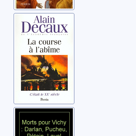
C'était le XXème
siècle: [2]: La
course à l'abîme
Decaux, Alain
Morts pour
Vichy: Darlan,
Pucheu, Pétain,