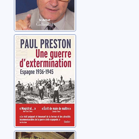
Une guerre
d'extermination:
Espagne 1936-
1945
Preston, Paul
Sept jours: 17-23