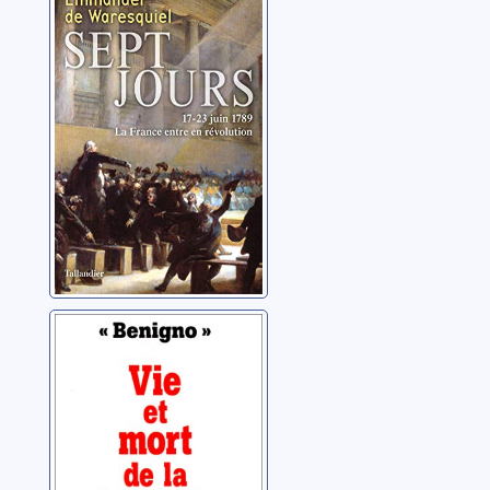
juin 1789
Waresquiel, Emmanuel
de
Vie et mort de la
révolution
cubaine
Alarcón Ramirez, Dariel