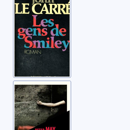
Karla: 03: Les
gens de Smiley
Le Carré, John
La petite fille qui
en savait trop
May, Peter