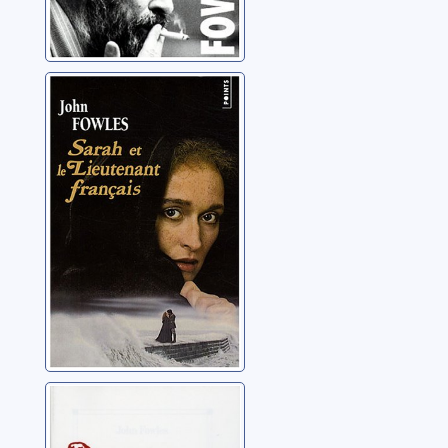
Sarah et le
lieutenant
français: roman
Fowles, John
Le mage: roman
Fowles, John