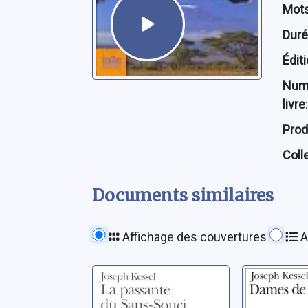
Mots
Dur
Édit
Num
livre
:
Prod
Coll
Documents similaires
Affichage des couvertures
A
La passante du
Dames 
Sans-Souci
Californ