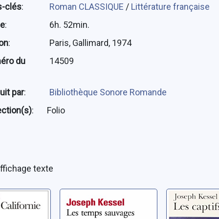
-clés
:
Roman CLASSIQUE
/
Littérature française
ée
:
6h. 52min.
ion
:
Paris, Gallimard, 1974
éro du
14509
uit par
:
Bibliothèque Sonore Romande
ection(s)
:
Folio
ffichage texte
de
Les temps
Les capti
ie
sauvages
Kessel, Jos