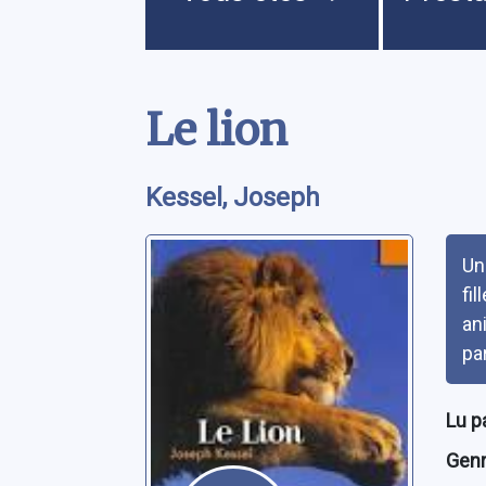
Contenu
Le lion
Kessel, Joseph
Rés
Un
fi
an
pa
Lu p
Genre