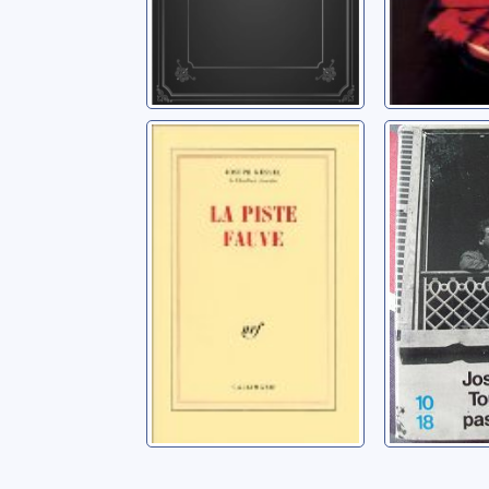
La piste fauve
Tous n'é
pas des
Kessel, Joseph
Kessel, Jo