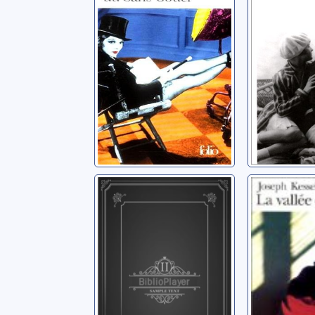
Kessel, Joseph
Kessel, Jo
Les amants du
La vallé
Tage
rubis
Kessel, Joseph
Kessel, Jo