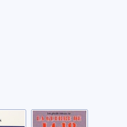
fs
L'équipage
eph
Kessel, Joseph