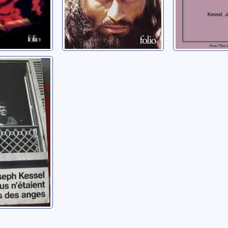
taient
 anges
seph