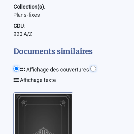
Collection(s)
:
Plans-fixes
CDU
:
920 A/Z
Documents similaires
Affichage des couvertures
Affichage texte
Pietro Sarto,
peintre et
graveur
Lausanne, le 15
Sarto, Pietro
juillet 2003