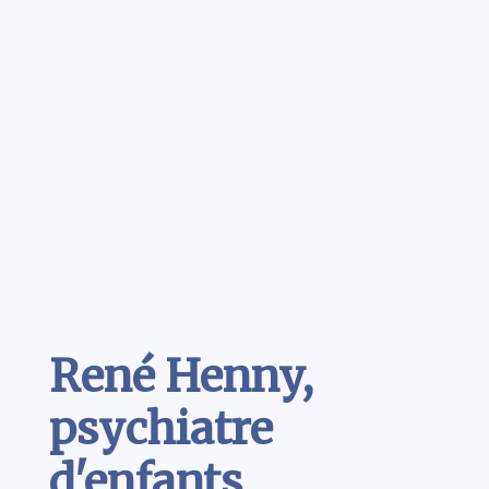
Contenu
René Henny,
psychiatre
d'enfants,