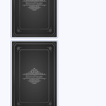
Tibor Varga,
violoniste
Varga, Tibor