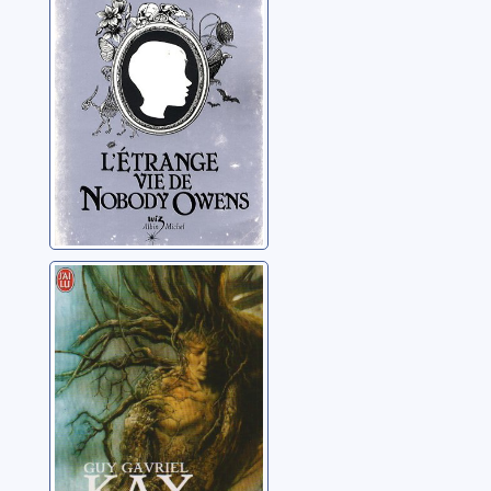
Gaiman, Neil
La tapisserie de
Fionavar: 01:
L'arbre de l'été
Kay, Guy Gavriel