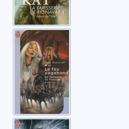
La tapisserie de
Fionavar: 02: Le
feu vagabond
Kay, Guy Gavriel
La tapisserie de