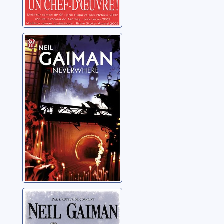
Neverwhere
Gaiman, Neil
L'étrange vie de
Nobody Owens