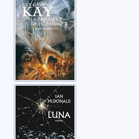
Fionavar: 03: La
voie obscure
Kay, Guy Gavriel
Luna: 01:
Nouvelle lune
McDonald, Ian