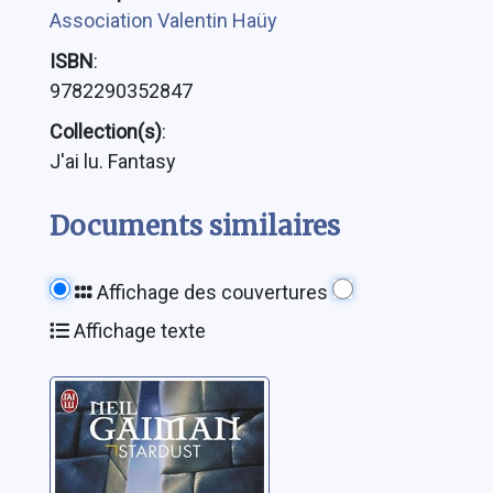
Association Valentin Haüy
ISBN
:
9782290352847
Collection(s)
:
J'ai lu. Fantasy
Documents similaires
Affichage des couvertures
Affichage texte
Stardust: le
mystère de
l'étoile