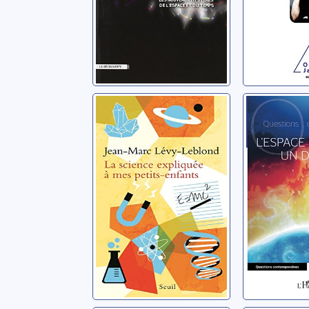
La science
L'espace
expliquée à mes
pas un d
petits-enfants
Arnould, J
Lévy-Leblond, Jean-
Marc