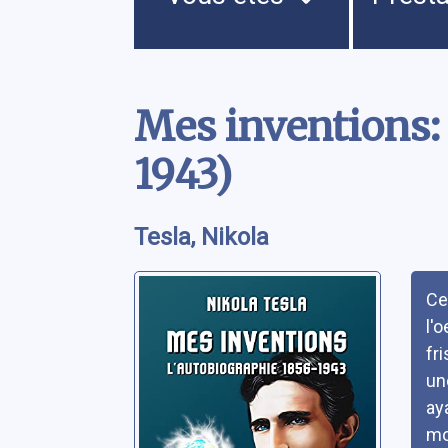
Contenu
Mes inventions: 
1943)
Tesla, Nikola
Rés
Ce
l'
fr
un
ay
mo