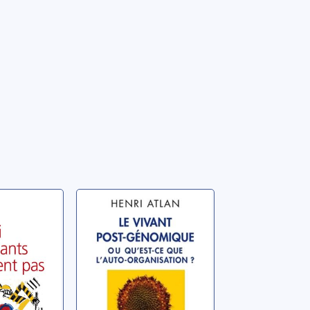
les
Le vivant post-
s ne
génomique ou
pas
Qu'est-ce que
 et 100
l'auto-
st
Atlan, Henri
 naïves
organisation ?
s