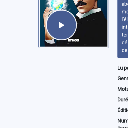
ab
mo
l'
in
te
dé
des
Lu p
Genre
Mots
Dur
Édit
Num