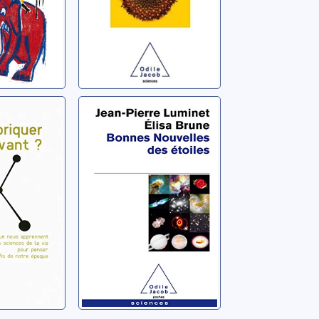
 le
Bonnes
 ce que
nouvelles des
rennent
étoiles
ces de
Miguel
Luminet, Jean-Pierre
r
s défis
 époque