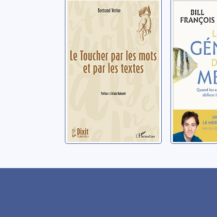
Le toucher par
Les gén
les mots et par
mers: q
les textes
animaux
défient 
Vérine, Bertrand
François, Bi
science