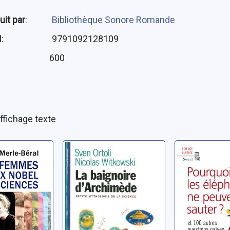
uit par
:
Bibliothèque Sonore Romande
N
:
9791092128109
:
600
ffichage texte
es prix
La baignoire
Pourquoi 
e
d'Archimède:
éléphant
s
petite
peuvent 
mythologie de la
sauter ?:
, Hélène
Ortoli, Sven
New Scienti
science
questions
et subtile