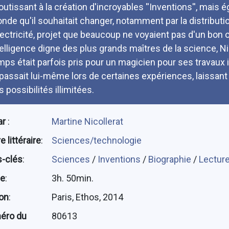
outissant à la création d'incroyables ''Inventions'', mais 
nde qu'il souhaitait changer, notamment par la distributi
électricité, projet que beaucoup ne voyaient pas d'un bon 
telligence digne des plus grands maîtres de la science, 
mps était parfois pris pour un magicien pour ses travaux 
passait lui-même lors de certaines expériences, laissant 
 possibilités illimitées.
ar
:
Martine Nicollerat
 littéraire
:
Sciences/technologie
-clés
:
Sciences
/
Inventions
/
Biographie
/
Lectur
ée
:
3h. 50min.
ion
:
Paris, Ethos, 2014
éro du
80613