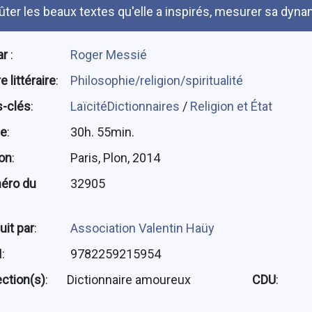
ûter les beaux textes qu'elle a inspirés, mesurer sa dyna
ar
:
Roger Messié
 littéraire
:
Philosophie/religion/spiritualité
-clés
:
LaïcitéDictionnaires
/
Religion et État
ée
:
30h. 55min.
ion
:
Paris, Plon, 2014
éro du
32905
uit par
:
Association Valentin Haüy
N
:
9782259215954
ection(s)
:
Dictionnaire amoureux
CDU
: