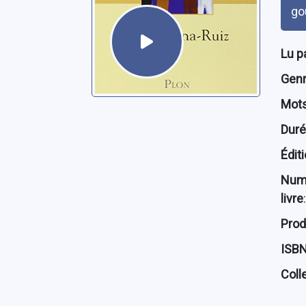
go
Lu p
Genre
Mots
Dur
Édit
Num
livre
:
Prod
ISB
Coll