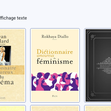
ffichage texte
aire
Dictionnaire
Dictionna
ux du
amoureux du
amoureu
féminisme
l'aventur
n
Diallo, Rokhaya
Weber, Olivie
aire
Dictionnaire
Dictionna