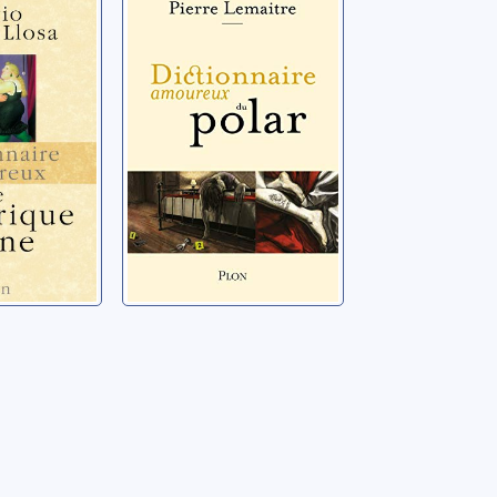
x de
amoureux du
e latine
polar
, Mario
Lemaitre, Pierre