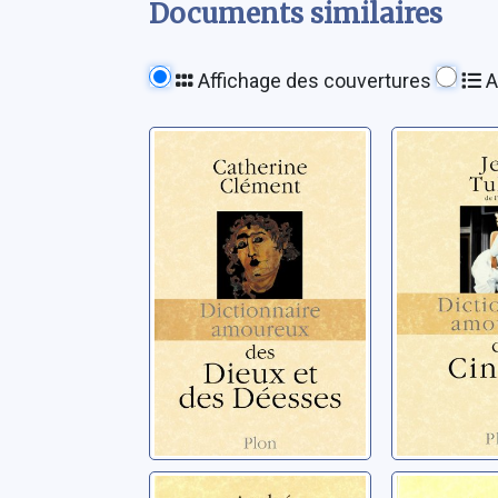
Documents similaires
Affichage des couvertures
A
Dictionnaire
Dictionn
amoureux des
amoure
dieux et des
cinéma
déesses
Clément, Catherine
Tulard, Jea
Dictionnaire
Dictionn