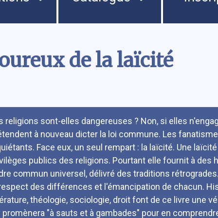
ureux de la laïcité
umé
s religions sont-elles dangereuses ? Non, si elles n'engage
étendent à nouveau dicter la loi commune. Les fanatismes
quiétants. Face eux, un seul rempart : la laïcité. Une laïc
ivilèges publics des religions. Pourtant elle fournit à de
dre commun universel, délivré des traditions rétrogrades. 
 respect des différences et l'émancipation de chacun. His
térature, théologie, sociologie, droit font de ce livre une v
y promènera "à sauts et à gambades" pour en comprendre l