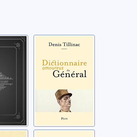
ire
Dictionnaire
x de
amoureux du
e
général
r
Tillinac, Denis
ire
Dictionnaire