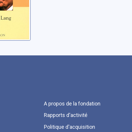
Menu
A propos de la fondation
Pied
Rapports d'activité
de
Politique d'acquisition
page