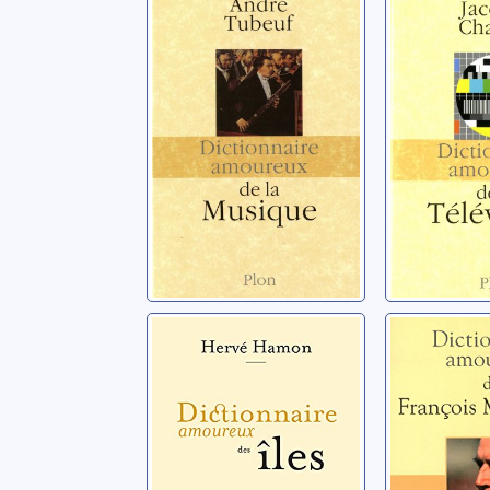
amoureux de la
amoureu
musique
télévisi
Tubeuf, André
Chancel, J
Dictionnaire
Dictionn
amoureux des
amoure
îles
Françoi
Mitterr
Hamon, Hervé
Lang, Jack