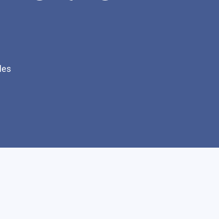
les
Q
Faire un don