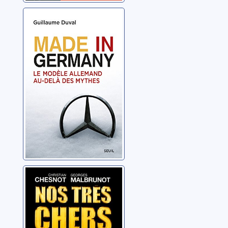
Made in
Germany: le
modèle
allemand au-
Duval, Guillaume
delà des mythes
Nos très chers
émirs: sont-ils
vraiment nos
amis ?
Chesnot, Christian