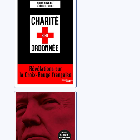
Charité bien
ordonnée:
révélations sur la
Croix-Rouge
Blavignat, Yohan
française
Peur: Trump à la
Maison-Blanche
Woodward, Bob