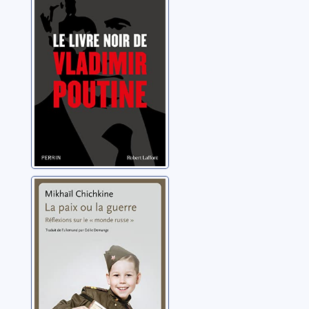
Ackerman, Galia
La paix ou la
guerre:
réflexions sur le
"monde russe"
Chichkine, Mikhaïl