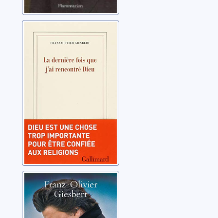
La dernière fois
que j'ai rencontré
Dieu
Giesbert, Franz-Olivier
Bernard Tapie:
leçons de vie, de
mort et d'amour