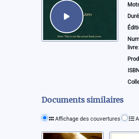
Mots
Dur
Édit
Num
livre
:
Prod
ISB
Coll
Documents similaires
Affichage des couvertures
A
La reine de
Montana