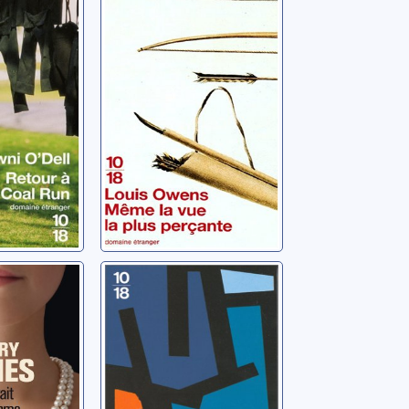
plus perçante
Owens, Louis
de
La conjuration
des imbéciles
y
Toole, John Kennedy