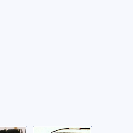
Coal
Même la vue la