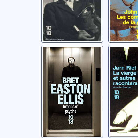
American psycho
La vierg
et autre
Ellis, Bret Easton
raconta
Riel, Jorn