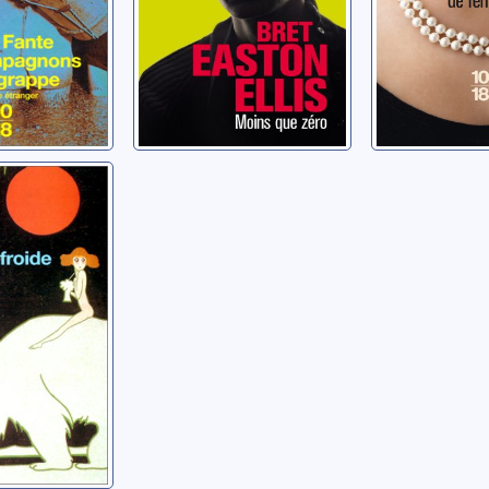
e froide:
s
rs