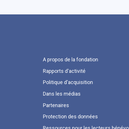
Menu
A propos de la fondation
Pied
Rapports d'activité
de
Politique d'acquisition
page
Dans les médias
Partenaires
Protection des données
Ressources pour les lecteurs bénévo