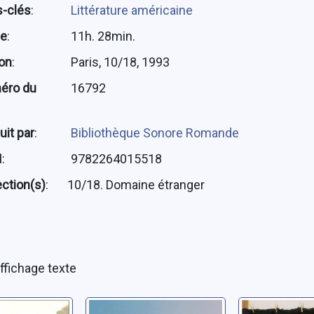
-clés
:
Littérature américaine
ée
:
11h. 28min.
ion
:
Paris, 10/18, 1993
éro du
16792
uit par
:
Bibliothèque Sonore Romande
N
:
9782264015518
ection(s)
:
10/18. Domaine étranger
ffichage texte
 1948
Le déclin de
Retour à 