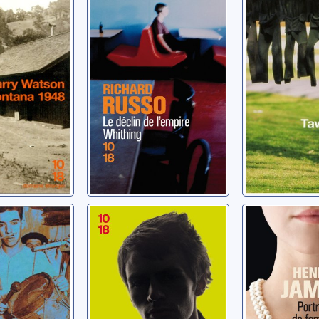
l'empire Whiting
Run
rry
Russo, Richard
O'Dell, Tawni
Moins que zéro
Portrait 
nons de
femme
Ellis, Bret Easton
pe
James, Henr
n