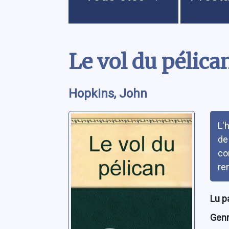
Contenu
Le vol du pélica
Hopkins, John
Rés
L'
de
co
re
Lu p
Genre