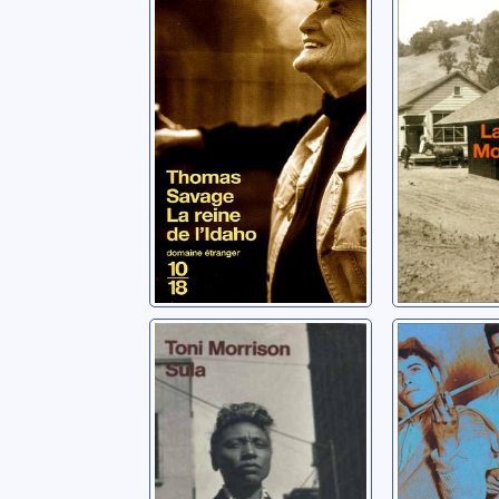
l'Idaho
Watson, La
Savage, Thomas
Sula
Les
Compag
Morrison, Toni
la grap
Fante, Joh