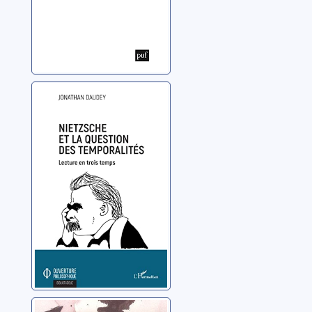
Nietzsche et la
question des
temporalités:
lecture en trois
Daudey, Jonathan
temps
Vaincre les