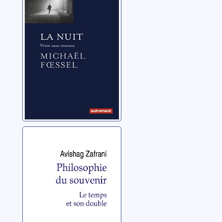
Foessel, Michaël
Philosophie du
souvenir: le
temps et son
double
Zafrani, Avishag