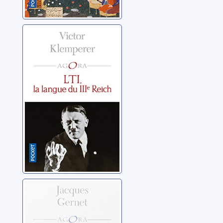
LTI, la langue du
IIIe Reich
Klemperer, Victor
Le monde
chinois 02:
L'époque