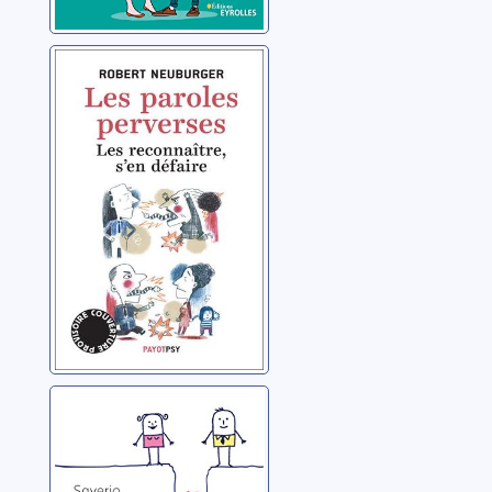
Les paroles
perverses: les
reconnaître, s'en
défaire
Neuburger, Robert
Les amours
impossibles:
accepter d'aimer