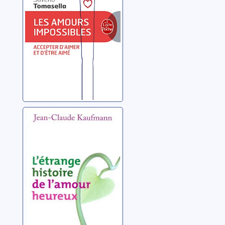
et d'être aimé
Tomasella, Saverio
L'étrange
histoire de
l'amour heureux
Kaufmann, Jean-
Claude