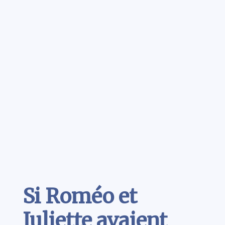
Contenu
Si Roméo et
Juliette avaient