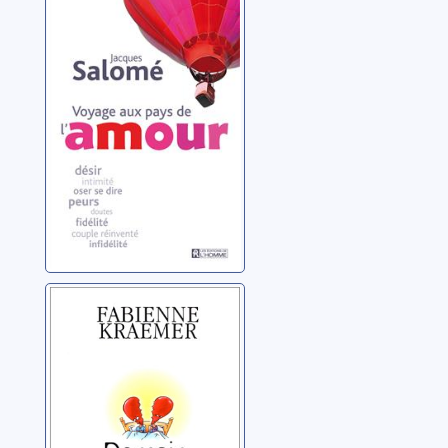
de l'amour
Salomé, Jacques
Demain, j'arrête
de vouloir
divorcer
Kraemer, Fabienne