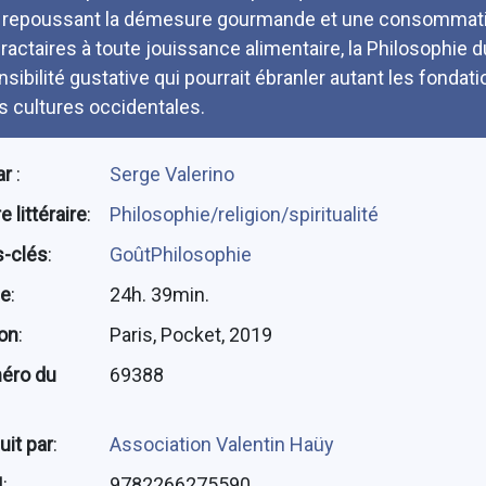
 repoussant la démesure gourmande et une consommatio
fractaires à toute jouissance alimentaire, la Philosophie 
nsibilité gustative qui pourrait ébranler autant les fonda
s cultures occidentales.
ar
:
Serge Valerino
 littéraire
:
Philosophie/religion/spiritualité
-clés
:
GoûtPhilosophie
ée
:
24h. 39min.
ion
:
Paris, Pocket, 2019
éro du
69388
uit par
:
Association Valentin Haüy
N
:
9782266275590