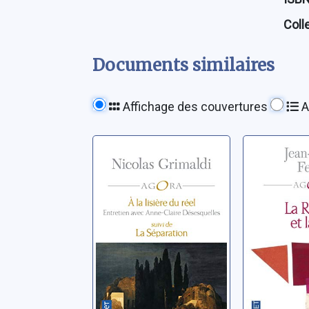
Coll
Documents similaires
Affichage des couvertures
A
A la lisière du
La raison
réel: dialogue
Ferry, Jea
avec Anne-Claire
Désesquelles ;
Grimaldi, Nicolas
Suivi de La
séparation:
entretiens avec
Franck Le Vallois