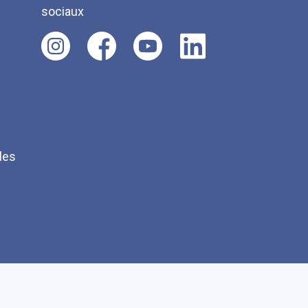
sociaux
les
Q
Faire un don