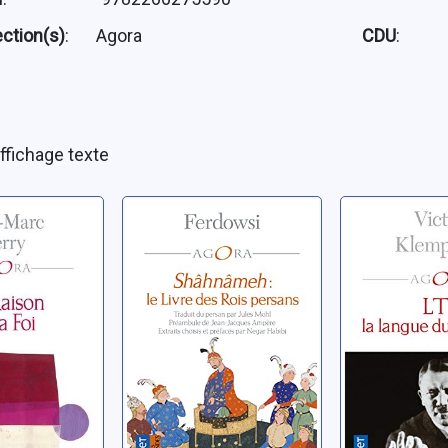
ection(s)
:
Agora
CDU
:
ffichage texte
 et la foi
Shâhnâmeh: le
LTI, la la
Livre des Rois
IIIe Reich
n-Marc
persans
Klemperer, V
Ferdowsi