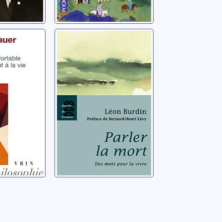
auer-
Parler la mort:
e ou Du
des mots pour la
ortable
vivre
chirant
ernard
Burdin, Léon