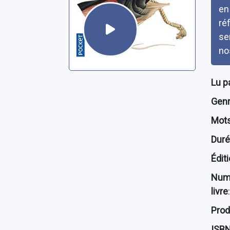
en
ré
se
no
Lu p
Genre
Mots
Dur
Édit
Num
livre
:
Prod
ISB