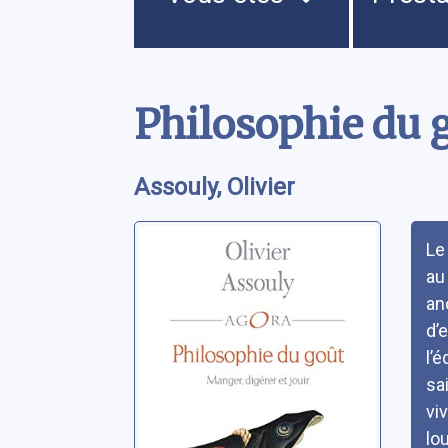
Contenu
Philosophie du g
Assouly, Olivier
Rés
Le
au 
an
d’
l’é
sa
vi
lo