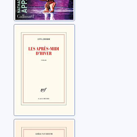
Les après-midi
d'hiver
Zerbib, Anna
Inconsolable
Van Reeth, Adèle