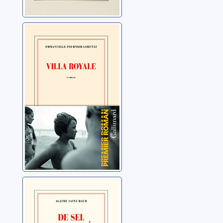
Villa royale
Fournier-Lorentz,
Emmanuelle
De sel et de
fumée
Saint-Maur, Agathe