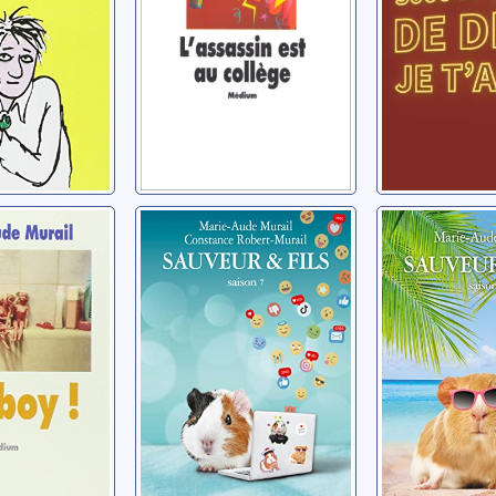
Sauveur et fils 07
Sauveur et
05
ie-Aude
Murail, Marie-Aude
Murail, Mari