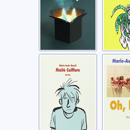
Maïté Coiffure
Oh, boy !
Murail, Marie-Aude
Murail, Mar