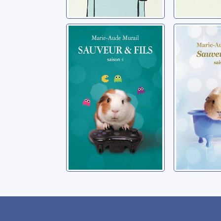
Sauveur et fils:
Sauveur e
04
01
Murail, Marie-Aude
Murail, Mar