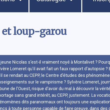
 et loup-garou
umé
 jeune Nicolas s'est-il vraiment noyé à Montalivet ? Pourquo
vère Lomeret qu'il avait fait un faux rapport d'autopsie ? E
'il se rendait au CEPP, le Centre d'études des phénomèn
nseignements sur le vampirisme ? Sylvère Lomeret, journa
bune de l'Ouest, risque d'avoir du mal à découvrir la vérité
portage sans grand intérêt, au CEPP, justement. La vocat
énomènes dits paranormaux ont toujours une explication ra
ancs à toute personne capable de faire preuve, dans des