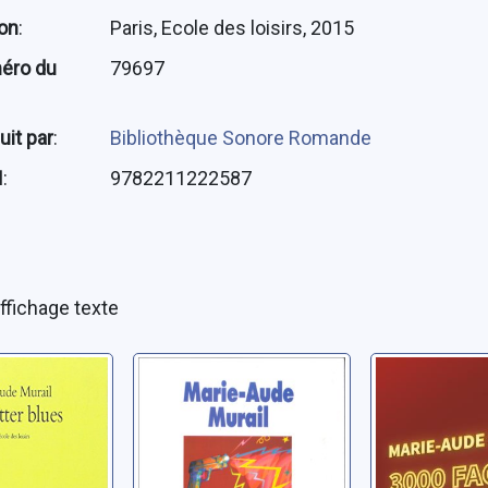
ion
:
Paris, Ecole des loisirs, 2015
éro du
79697
uit par
:
Bibliothèque Sonore Romande
N
:
9782211222587
ffichage texte
ter blues
L'assassin est au
3000 faç
collège
dire je t'
ie-Aude
Murail, Marie-Aude
Murail, Mari