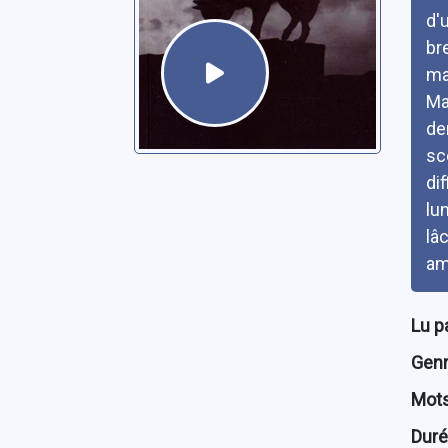
d'
br
ma
Ma
de
sc
di
lu
lâ
am
Lu p
Genre
Mots
Dur