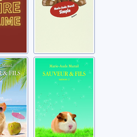
 fils:
Sauveur et fils:
02
e-Aude
Murail, Marie-Aude