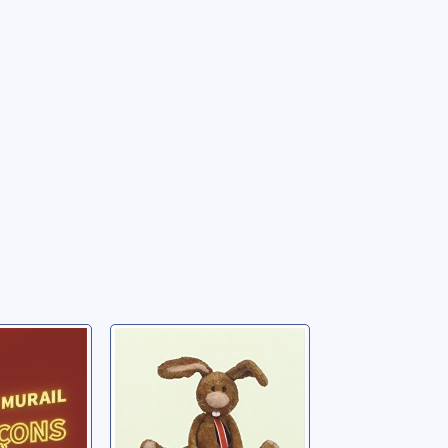
ons de
Simple
aime
Murail, Marie-Aude
e-Aude