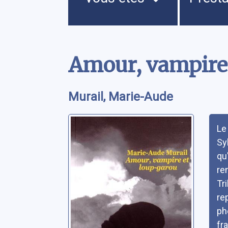
Contenu
Amour, vampire
Murail, Marie-Aude
Rés
Le
Syl
qu
re
Tri
re
ph
fr