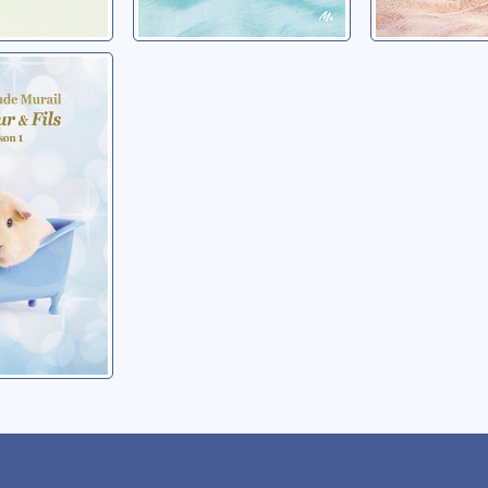
t fils:
ie-Aude