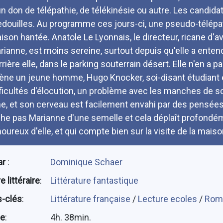
un don de télépathie, de télékinésie ou autre. Les candida
edouilles. Au programme ces jours-ci, une pseudo-télépa
ison hantée. Anatole Le Lyonnais, le directeur, ricane d'a
rianne, est moins sereine, surtout depuis qu'elle a enten
rrière elle, dans le parking souterrain désert. Elle n'en a p
ène un jeune homme, Hugo Knocker, soi-disant étudiant en
fficultés d'élocution, un problème avec les manches de son
ne, et son cerveau est facilement envahi par des pensées 
che pas Marianne d'une semelle et cela déplaît profondém
oureux d'elle, et qui compte bien sur la visite de la maiso
ar
:
Dominique Schaer
 littéraire
:
Littérature fantastique
-clés
:
Littérature française
/
Lecture ecoles
/
Rom
ée
:
4h. 38min.