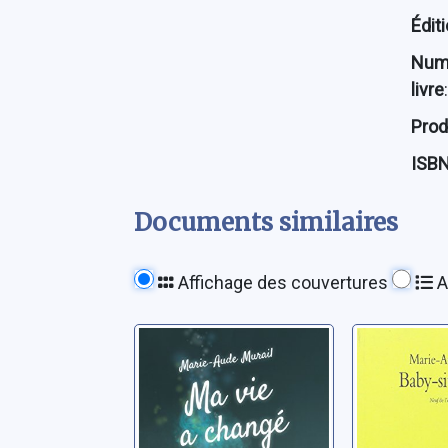
Édit
Num
livre
:
Prod
ISB
Documents similaires
Affichage des couvertures
A
Ma vie a changé
Baby-sit
Murail, Marie-Aude
Murail, Mar