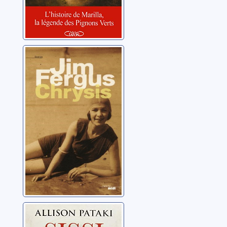
Chrysis: portrait
d'amour
Fergus, Jim
Sissi: impératrice
malgré elle