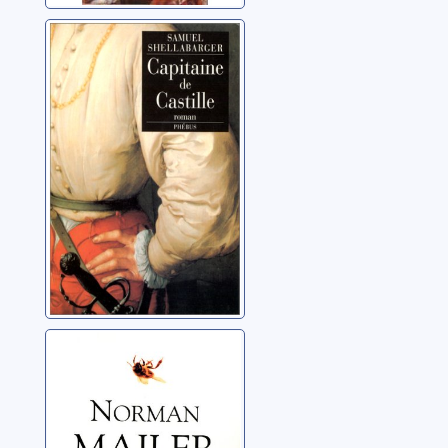
Capitaine de
Castille: roman
Shellabarger, Samuel
Un château en
forêt: [roman]
Mailer, Norman (1923-
2007)