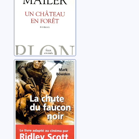
La chute du
faucon noir:
roman
Bowden, Mark