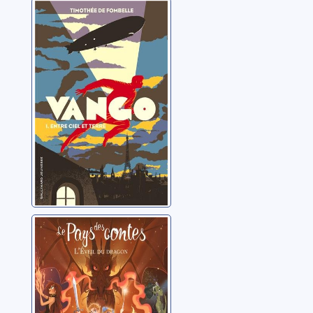
Vango: 01: Entre
ciel et terre
Fombelle, Timothée de
Le Pays des
contes: [03]:
L'éveil du dragon
Colfer, Chris