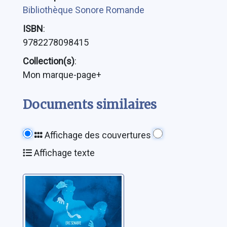
Bibliothèque Sonore Romande
ISBN
:
9782278098415
Collection(s)
:
Mon marque-page+
Documents similaires
Affichage des couvertures
Affichage texte
Le dernier songe
de lord Scriven
Senabre, Eric