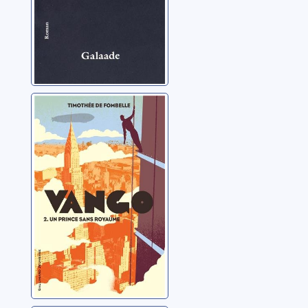
Vango: 02: Un
prince sans
royaume
Fombelle, Timothée de