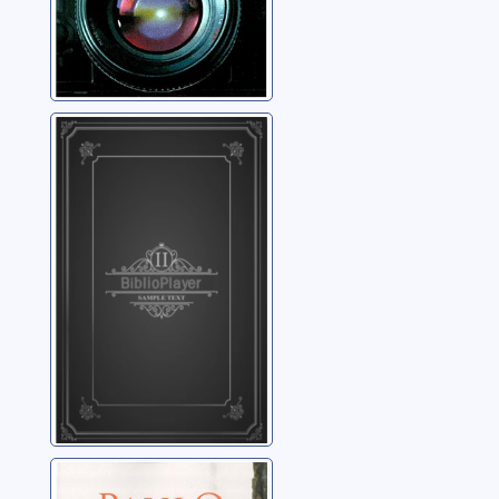
La Belgariade:
01: Le pion blanc
des présages
Eddings, David
Brida: [roman]