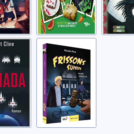
jeu vidéo préféré
!
Black Justice 1.0
st
Feuz, Nicolas