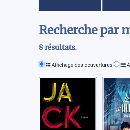
Contenu
Recherche par m
8 résultats.
Affichage des couvertures
A
Jacky
Le jeu d
Passeron, Anthony
Senabre, Er