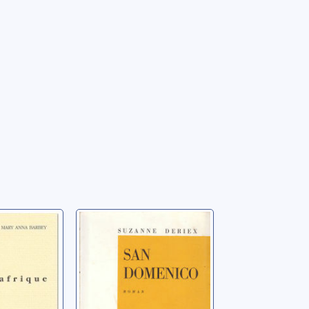
San Domenico:
roman
 Anna
Deriex, Suzanne