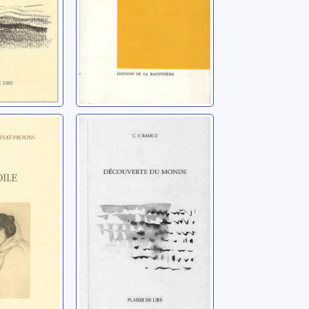
Découverte du
monde
ns,
Ramuz, Charles
Ferdinand