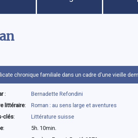
man
umé
licate chronique familiale dans un cadre d'une vieille de
ar
:
Bernadette Refondini
 littéraire
:
Roman : au sens large et aventures
-clés
:
Littérature suisse
ée
:
5h. 10min.