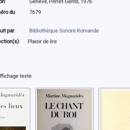
ion
:
Genève, Perret-Gentil, 1976
éro du
7679
uit par
:
Bibliothèque Sonore Romande
ection(s)
:
Plaisir de lire
ffichage texte
s lieux:
Le chant du Roi:
Afrique
les dernières
Barbey, Mary
heures de Louis
, Martine
II à
Magnaridès, Martine
Neuschwanstein: