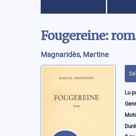
Contenu
Fougereine: ro
Magnaridès, Martine
Rés
Dé
Lu p
Genre
Mots
Dur