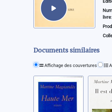
Édit
Num
livre
:
Prod
Coll
Documents similaires
Affichage des couvertures
A
Haute mer:
Il est de
[roman]
récits
Magnaridès, Martine
Magnaridès