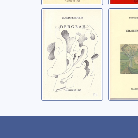
Déborah:
Graines 
nouvelles et
nouvell
croquis croqués
Deriex, Su
Roulet, Claudine