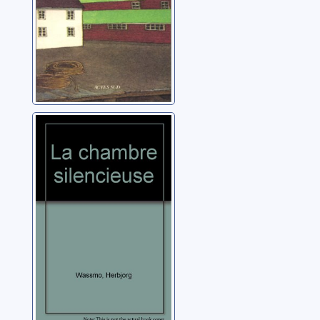
[Trilogie de Tora]:
[02]: La chambre
silencieuse
Wassmo, Herbjorg