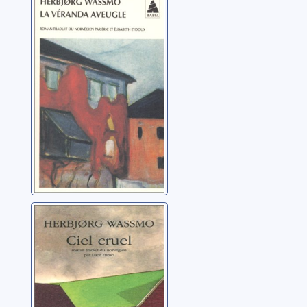
[Trilogie de Tora]:
[01]: La véranda
aveugle
Wassmo, Herbjorg
[Trilogie de Tora]:
[03]: Ciel cruel
Wassmo, Herbjorg