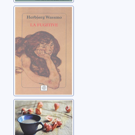
La fugitive:
roman
Wassmo, Herbjorg
Ces instants-là:
roman
Wassmo, Herbjorg