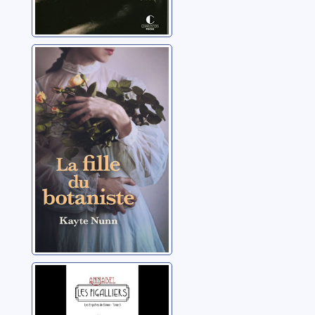
La fille du
botaniste
Nunn, Kayte
Les enquêtes de
Simon 03: Les