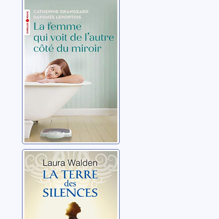
La femme qui
voit de l'autre
côté du miroir
Grangeard, Catherine
La terre des
silences
Walden, Laura