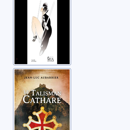
Pigalliers
Annabel
Le talisman
cathare
Aubarbier, Jean-Luc