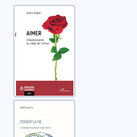
Aimer:
cheminements
au coeur de
l'amour
Guigot, André
Penser la vie: la
tension
soutenant toute
forme
Chaumette, Yves