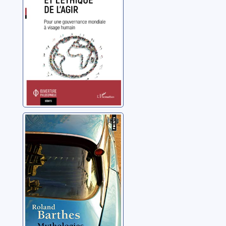
l'agir: pour une
Sy, Hamdou Rabby
gouvernance
mondiale à
visage humain
Mythologies
Barthes, Roland