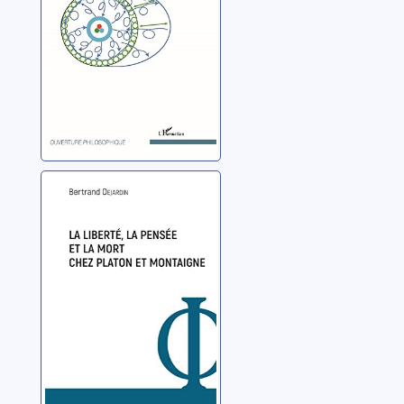
La liberté, la
pensée et la
mort chez Platon
et Montaigne
Dejardin, Bertrand