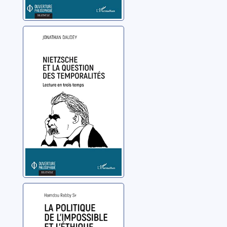
Nietzsche et la
question des
temporalités:
lecture en trois
Daudey, Jonathan
temps
La politique de
l'impossible et
l'éthique de