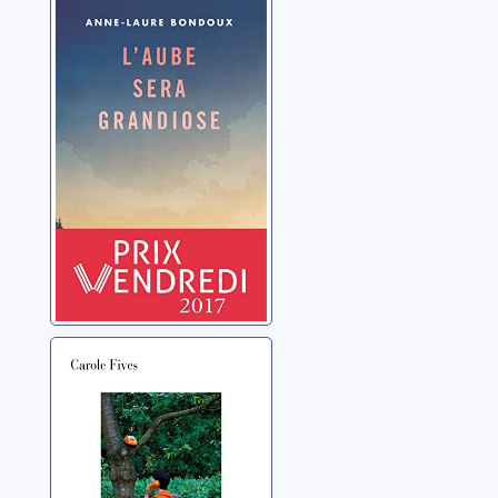
L'aube sera
grandiose
Bondoux, Anne-Laure
Une femme au
téléphone
Fives, Carole