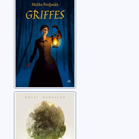
Griffes
Ferdjoukh, Malika
Sankofa: la fille
adoptive de la
mort
Okorafor-Mbachu,
Nnedi