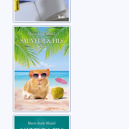
Sauveur et fils:
05
Murail, Marie-Aude
Sauveur et fils:
04