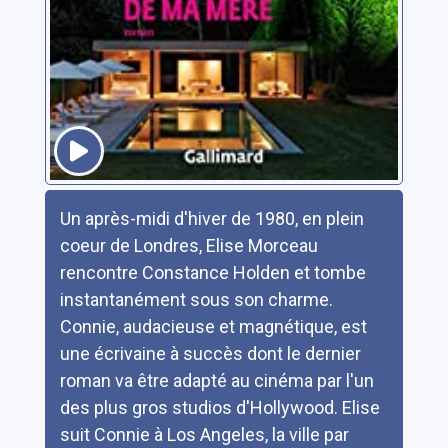
Résumé
Un après-midi d'hiver de 1980, en plein
coeur de Londres, Elise Morceau
rencontre Constance Holden et tombe
instantanément sous son charme.
Connie, audacieuse et magnétique, est
une écrivaine à succès dont le dernier
roman va être adapté au cinéma par l'un
des plus gros studios d'Hollywood. Elise
suit Connie à Los Angeles, la ville par