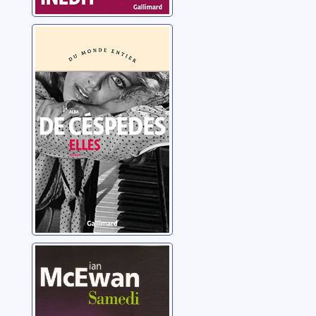
Elles
De Céspedes, Alba
Samedi: roman
McEwan, Ian