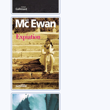
Expiation: roman
McEwan, Ian
Le cercle fermé:
roman