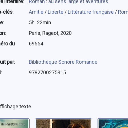
 littéraire
:
Roman : au sens large et aventures
-clés
:
Amitié
/
Liberté
/
Littérature française
/
Ro
ée
:
5h. 22min.
ion
:
Paris, Rageot, 2020
éro du
69654
uit par
:
Bibliothèque Sonore Romande
N
:
9782700275315
ffichage texte
ent la
Tout ce que dit
Les plieu