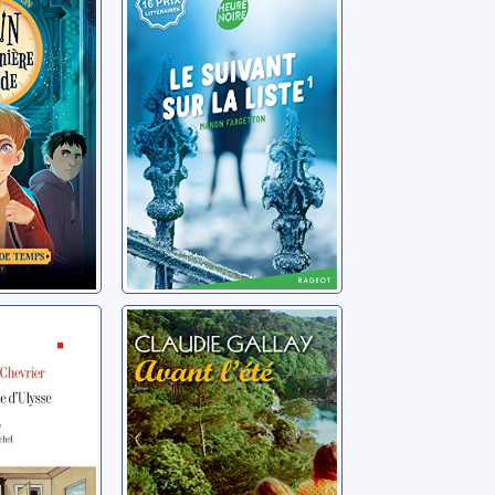
 Robin,
liste
ière
Fargetton, Manon
Manon
gnie
Avant l'été
Gallay, Claudie
an-Marie