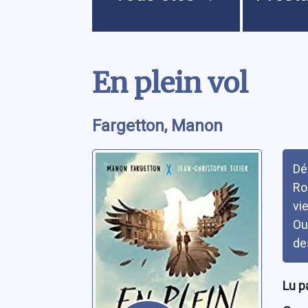
Contenu
En plein vol
Fargetton, Manon
Rés
Dé
Ro
vi
Ou 
de
Lu p