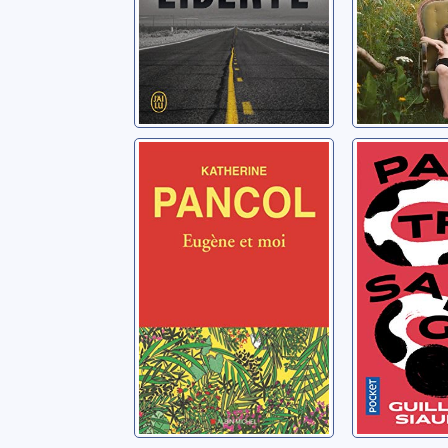
Eugène et moi
Pas trop
saignan
Pancol, Katherine
Siaudeau, 