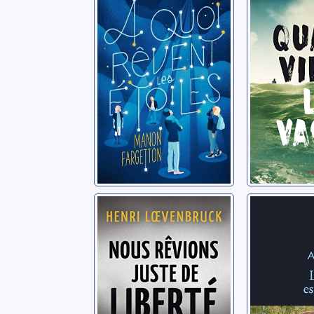
étoiles
vague
Fargetton, Manon
Fargetton,
Nous rêvions
L'école e
juste de liberté
Adhémar, M
Loevenbruck, Henri