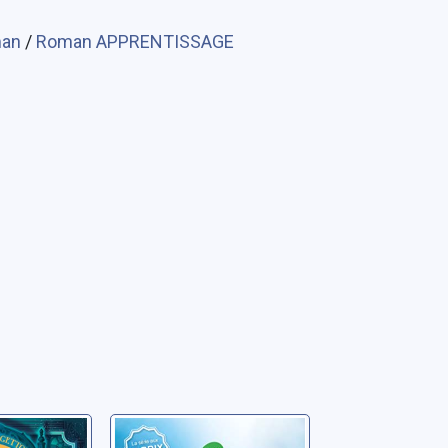
man
/
Roman APPRENTISSAGE
rs de
Le suivant sur la