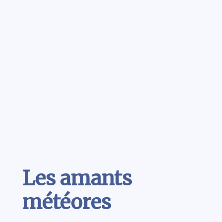
Contenu
Les amants
météores