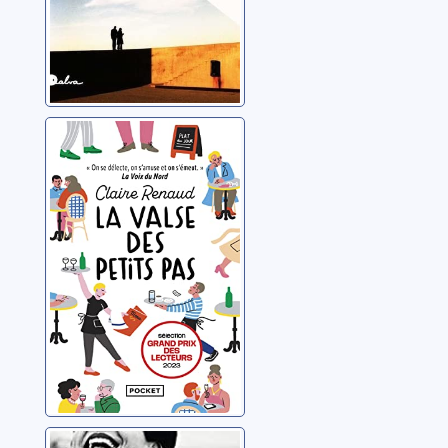
La valse des
petits pas
Renaud, Claire
L'étreinte