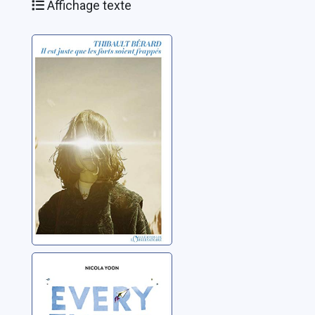
Affichage texte
Il est juste que
les forts soient
frappés
Bérard, Thibault
Everything,
everything
Yoon, Nicola