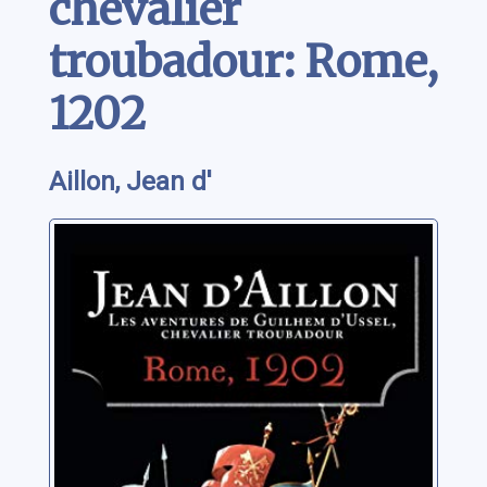
chevalier
troubadour: Rome,
1202
Aillon, Jean d'