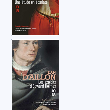
écarlate
Les chroniques
d'Edward
Holmes et Gower
Watson: Les
Aillon, Jean d'
exploits
d'Edward
Holmes