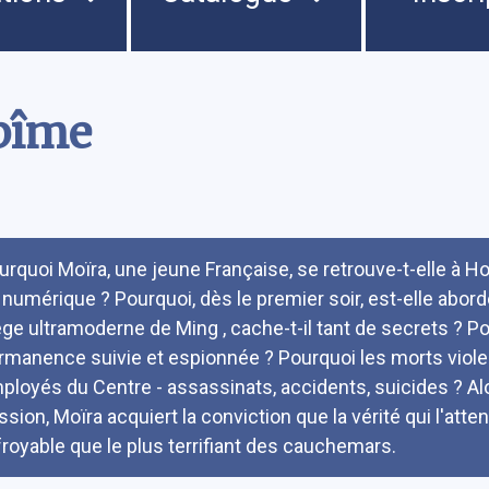
abîme
umé
urquoi Moïra, une jeune Française, se retrouve-t-elle à H
 numérique ? Pourquoi, dès le premier soir, est-elle abordé
ège ultramoderne de Ming , cache-t-il tant de secrets ? P
rmanence suivie et espionnée ? Pourquoi les morts violen
ployés du Centre - assassinats, accidents, suicides ? Alo
ssion, Moïra acquiert la conviction que la vérité qui l'atte
froyable que le plus terrifiant des cauchemars.