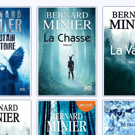
ain
La chasse
La vallée
e
Minier, Bernard
Minier, Berna
nard
e
Soeurs
Glacé: thr
nard
Minier, Bernard
Minier, Berna