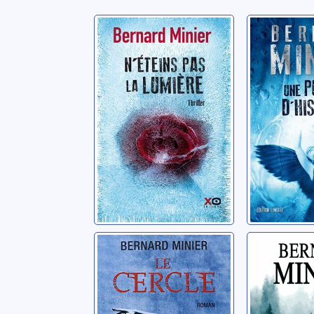
N'éteins pas la
Une put
lumière: roman
d'histoir
Minier, Bernard
Minier, Ber
Le cercle: thriller
La vallé
Minier, Bernard
Minier, Ber