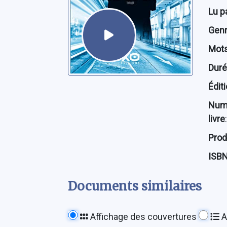
Lu p
Genre
Mots
Dur
Édit
Num
livre
:
Prod
ISB
Documents similaires
Affichage des couvertures
A