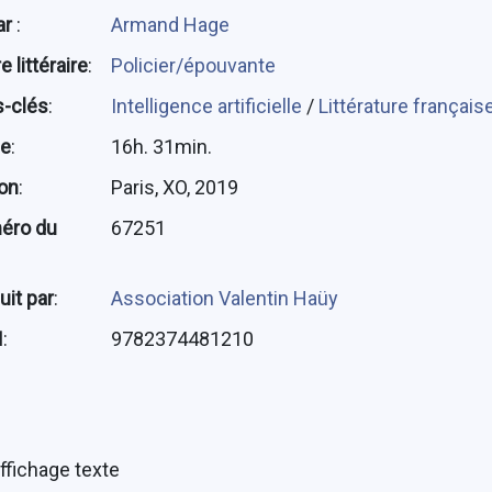
ar
:
Armand Hage
 littéraire
:
Policier/épouvante
-clés
:
Intelligence artificielle
/
Littérature français
ée
:
16h. 31min.
ion
:
Paris, XO, 2019
éro du
67251
uit par
:
Association Valentin Haüy
N
:
9782374481210
ffichage texte