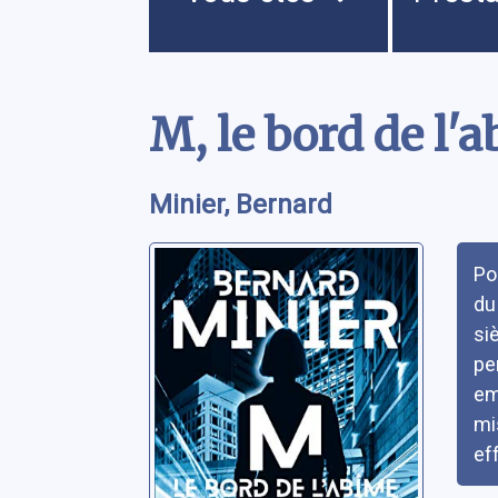
Contenu
M, le bord de l'
Minier, Bernard
Rés
Po
du
si
pe
em
mi
ef