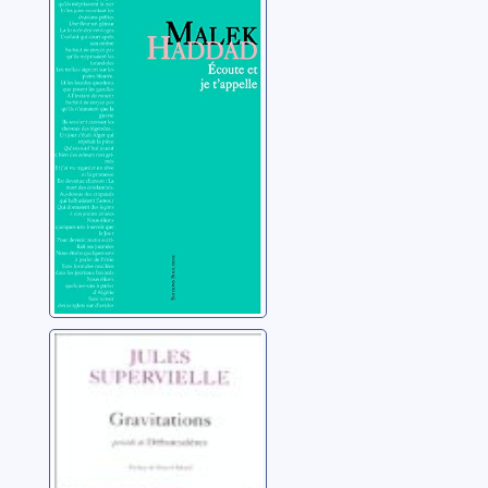
Ecoute et je
t'appelle
Haddad, Malek
Gravitations ;
Débarcadères
Supervielle, Jules