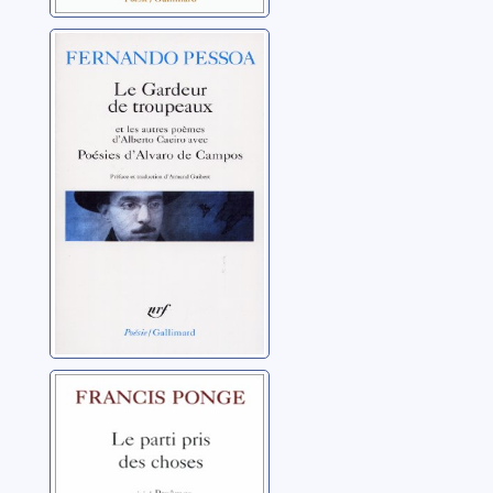
Le Gardeur de
troupeaux et les
autres poèmes
d'Alberto Caeiro ;
Pessoa, Fernando
avec Poésies
d'Alvaro de
Campos
Le parti pris des
choses ; précédé
de Douze petits
écrits ; et suivi de
Ponge, Francis