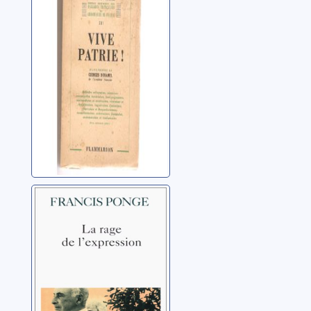
ballades
orléanaises,
nantaises,
Fort, Paul
tourangelles,
bordelaises,
bourguignonnes,
morviandotes et
nivernaises [...]
La rage de
l'expression
Ponge, Francis