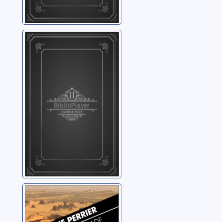
La parole désir et
le silence
orgasme
Curtet, Jean-Samuel
La voie nomade
Perrier, Anne