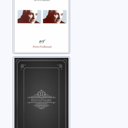
Proêmes
Falaise tombée
en digue
Roessler, Julia