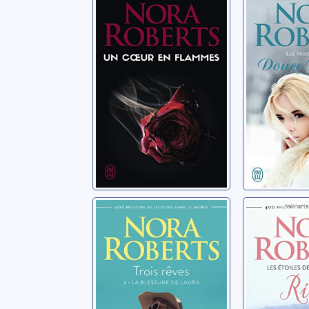
flammes
02: Dou
Brianna
Roberts, Nora
Roberts, N
Trois rêves: 03:
Les étoi
La blessure de
fortune:
Laura
Roberts, N
Roberts, Nora