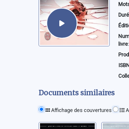
Mots
Dur
Édit
Num
livre
:
Prod
ISB
Coll
Documents similaires
Affichage des couvertures
A
Un coeur en
Les troi