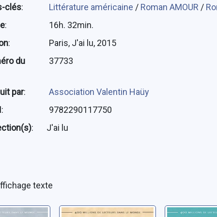
-clés
:
Littérature américaine
/
Roman AMOUR
/
Ro
ée
:
16h. 32min.
ion
:
Paris, J'ai lu, 2015
éro du
37733
uit par
:
Association Valentin Haüy
N
:
9782290117750
ection(s)
:
J'ai lu
ffichage texte
s soeurs:
Les trois soeurs:
Trois rêve