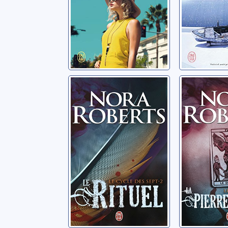
Le cycle des
Le cycle
sept: 02: Le rituel
sept: 03
pierre p
Roberts, Nora
Roberts, N