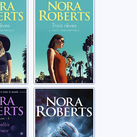
use
Kate
l'indomptable
a
Roberts, Nora
 blanc:
Le cycle des
llée du
sept: 01: Le
serment
a
Roberts, Nora