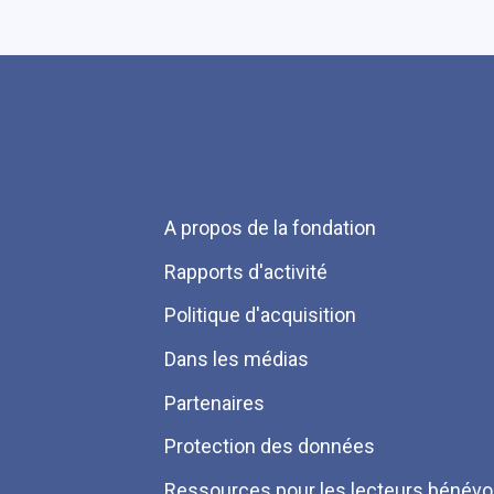
Menu
A propos de la fondation
Pied
Rapports d'activité
de
Politique d'acquisition
page
Dans les médias
Partenaires
Protection des données
Ressources pour les lecteurs bénévo