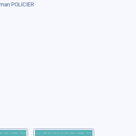
man POLICIER
s: 01:
Trois rêves: 02: