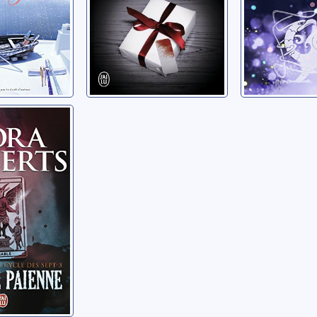
 des
: La
aïenne
ora