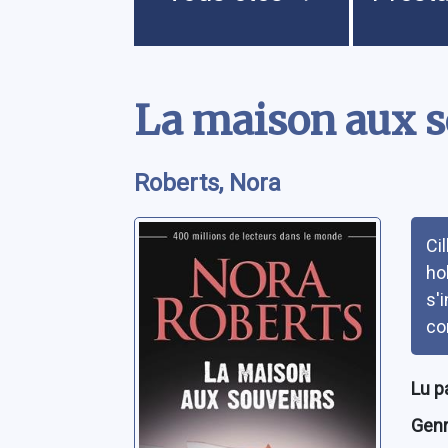
Contenu
La maison aux s
Roberts, Nora
Rés
Ci
ho
s'
co
Lu p
Genre