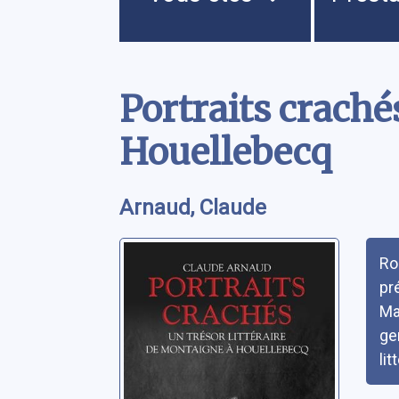
Contenu
Portraits craché
Houellebecq
Arnaud, Claude
Rés
Ro
pr
Ma
gen
li