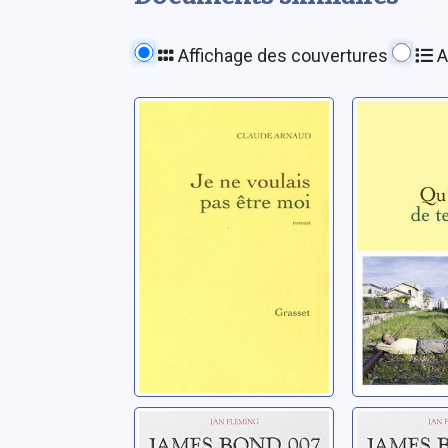
Affichage des couvertures
A
Je ne voulais pas
Qu'as-tu
être moi
tes frèr
Arnaud, Claude
Arnaud, Cl
James Bond 007:
James B