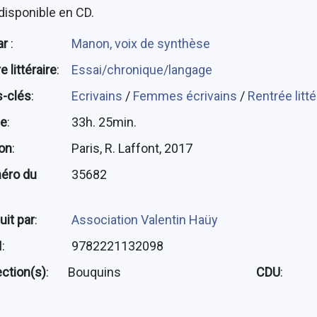
disponible en CD.
ar
:
Manon, voix de synthèse
 littéraire
:
Essai/chronique/langage
-clés
:
Ecrivains
/
Femmes écrivains
/
Rentrée litt
ée
:
33h. 25min.
ion
:
Paris, R. Laffont, 2017
éro du
35682
uit par
:
Association Valentin Haüy
N
:
9782221132098
ection(s)
:
Bouquins
CDU
: