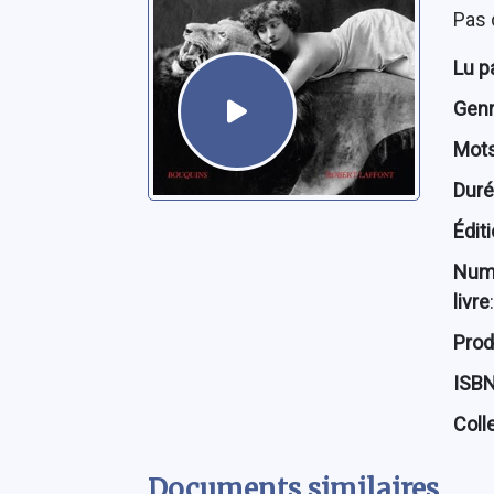
Pas 
Lu p
Genre
Mots
Dur
Édit
Num
livre
:
Prod
ISB
Coll
Documents similaires