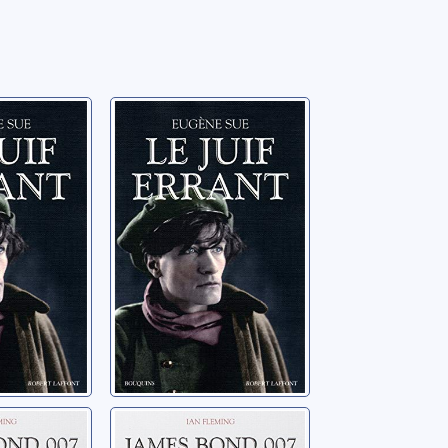
rrant: 02
Le Juif errant -
cd3
Sue, Eugène
nd 007:
James Bond 007: