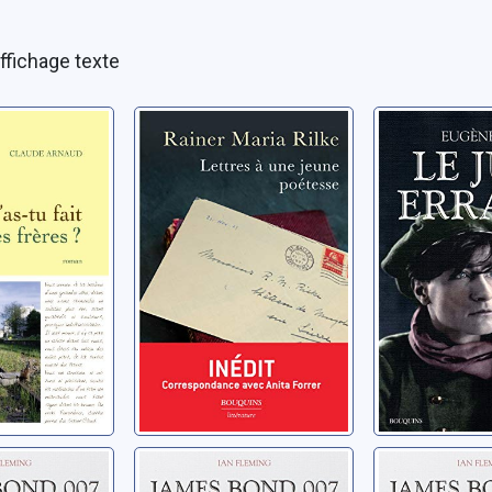
ffichage texte
 fait de
Lettres à une
Le Juif e
es ?
jeune poétesse
Sue, Eugène
aude
Rilke, Rainer Maria
ond 007:
James Bond 007:
James Bo