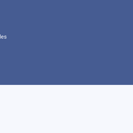
les
Q
Faire un don