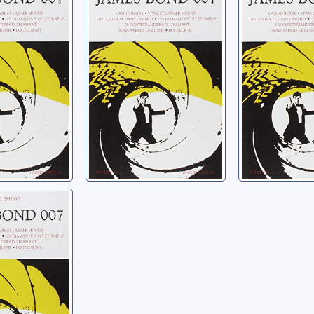
laisser
Entourloupe
Les diam
dans l'azimut
sont éter
n
Fleming, Ian
Fleming, Ian
ond 007:
Bond 007
Docteur
n