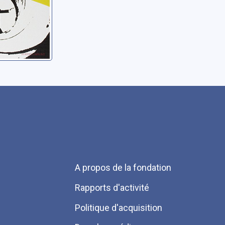
Menu
A propos de la fondation
Pied
Rapports d'activité
de
Politique d'acquisition
page