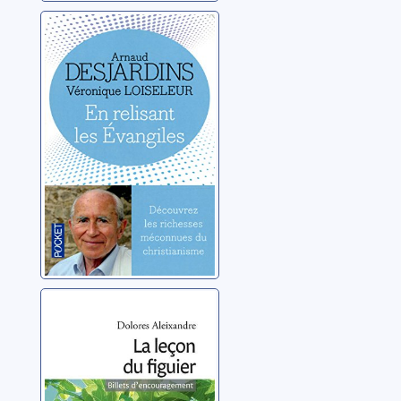
En relisant les
Évangiles
Desjardins, Arnaud
La leçon du
figuier: billets
d'encouragement
Aleixandre, Dolores