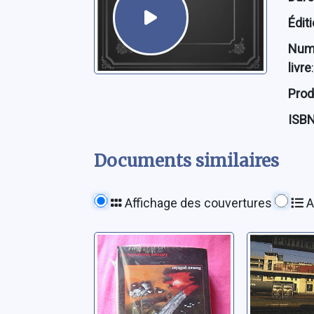
Édit
Num
livre
:
Prod
ISB
Documents similaires
Affichage des couvertures
A
Tu l'emporteras
La chute
pas au paradis !
poitevin
Loiret, Jean-Luc
Loiret, Jea