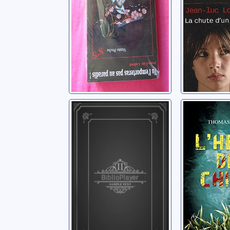
Les Autres
L'heure
chiens
Simenon, Georges
Fecchio, 