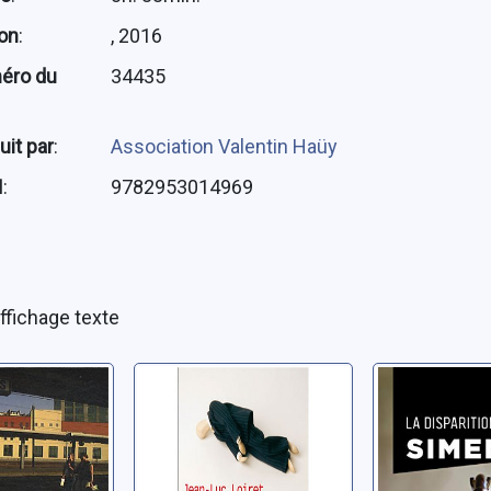
ion
:
, 2016
éro du
34435
uit par
:
Association Valentin Haüy
N
:
9782953014969
ffichage texte
 d'un flic
On ne meurt
La dispar
jamais par
d'Odile
hasard
n-Luc
Simenon, Ge
Loiret, Jean-Luc