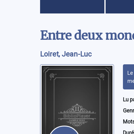
Contenu
Entre deux mon
Loiret, Jean-Luc
Rés
Le
me
Lu p
Genre
Mots
Dur