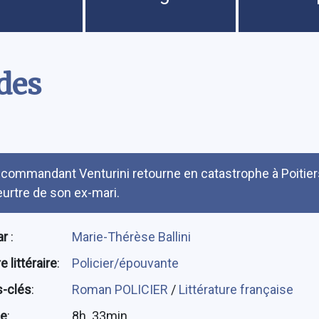
des
umé
 commandant Venturini retourne en catastrophe à Poitiers
urtre de son ex-mari.
ar
:
Marie-Thérèse Ballini
 littéraire
:
Policier/épouvante
-clés
:
Roman POLICIER
/
Littérature française
ée
:
8h. 33min.