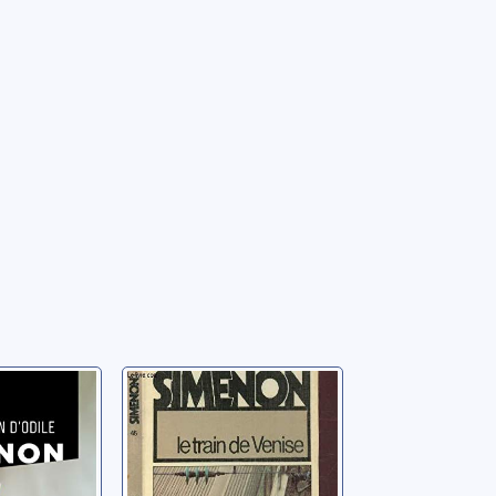
ition
Le train de
Venise
orges
Simenon, Georges