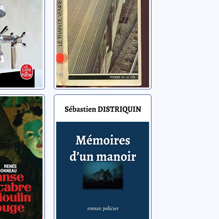
acabre
Mémoires d'un
n-Rouge
manoir
née
Distriquin, Sébastien