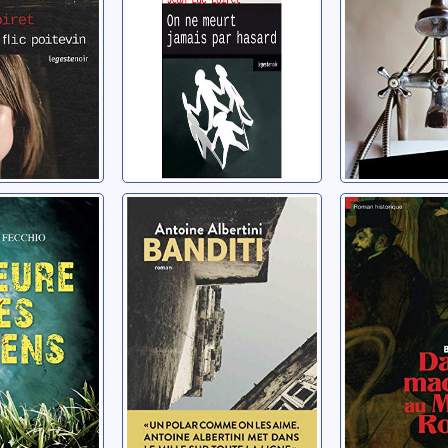
 des
Banditi
Danse m
au Mouli
Albertini, Antoine
Thomas
Bonneau, Re