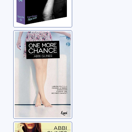
One more
chance: roman
Glines, Abbi
Rosemary Beach: