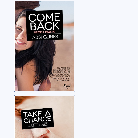
Reese & Mase
02: Come back
Glines, Abbi
Take a chance
Glines, Abbi