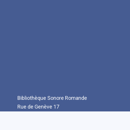
Bibliothèque Sonore Romande
Rue de Genève 17
CH-1003 Lausanne
T: +41(0)21 321 10 10