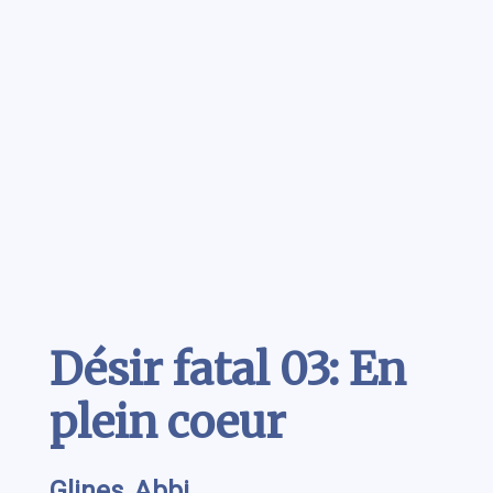
Contenu
Désir fatal 03: En
plein coeur
Glines, Abbi