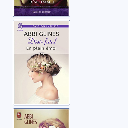
Désir fatal 04: En
plein émoi
Glines, Abbi
Désir fatal: [02]:
De tout mon