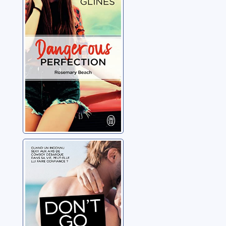
Dangerous
perfection
Glines, Abbi
Reese & Mase
01: Don't go
Glines, Abbi