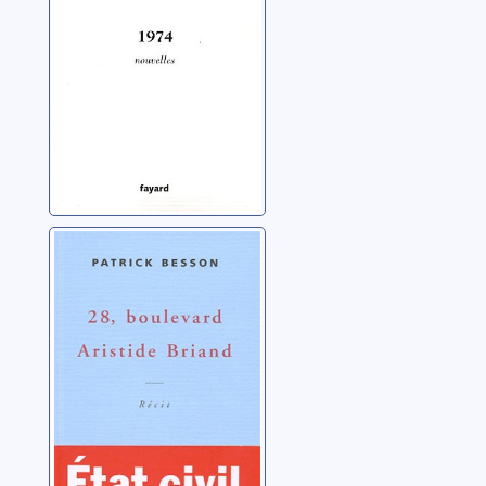
28, boulevard
Aristide Briand
Besson, Patrick