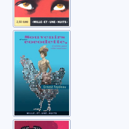
Souvenirs d'une
cocodette, écrits
par elle-même
Feydeau, Ernest
Le génie des