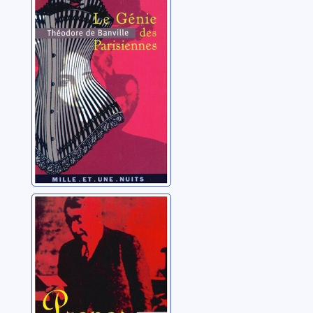
Parisiennes
Banville, Théodore de
Propos
impertinents,
1906-1914
Alain