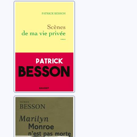
Scènes de ma
vie privée
Besson, Patrick
Marilyn Monroe
n'est pas morte:
roman
Besson, Patrick