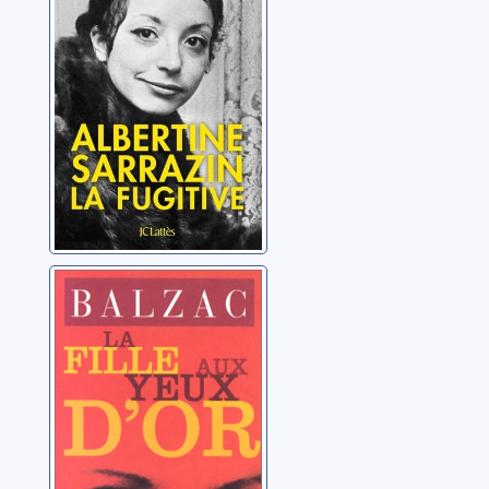
fugitive
Besson, Patrick
[La comédie
humaine]: La fille
aux yeux d'or
Balzac, Honoré de
(1799-1850)