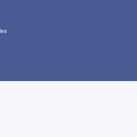
les
Q
Faire un don