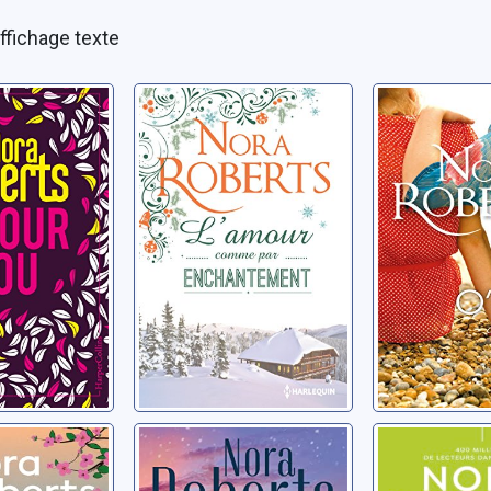
ffichage texte
fou
L'amour comme
La saga 
par
O'Hurley
ora
enchantement
Roberts, Nor
Roberts, Nora
ina 02:
Un hiver avec lui
Quatre s
ur
de fiançai
Roberts, Nora