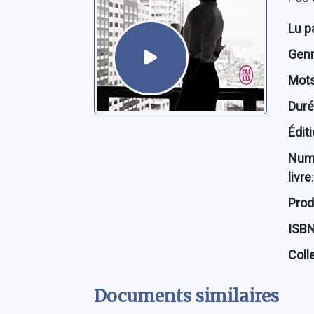
Lu p
Genre
Mots
Dur
Édit
Num
livre
:
Prod
ISB
Coll
Documents similaires