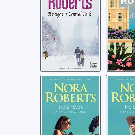
d'Alexa
Roberts, Nora
Roberts, N
Trois rêves: 02:
Trois rê
Kate
La bles
l'indomptable
Laura
Roberts, Nora
Roberts, N