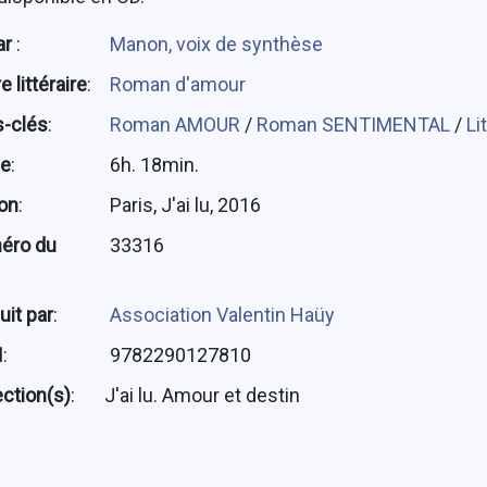
ar
:
Manon, voix de synthèse
 littéraire
:
Roman d'amour
-clés
:
Roman AMOUR
/
Roman SENTIMENTAL
/
Li
ée
:
6h. 18min.
ion
:
Paris, J'ai lu, 2016
éro du
33316
uit par
:
Association Valentin Haüy
N
:
9782290127810
ection(s)
:
J'ai lu. Amour et destin