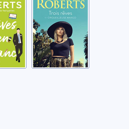
 blanc
Margo
a
Roberts, Nora