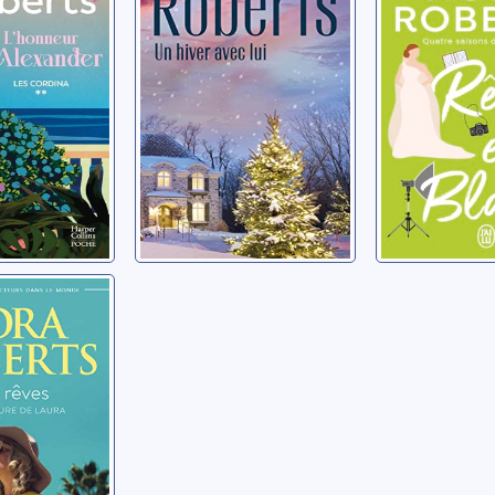
nder
Rêves en
ora
Roberts, Nor
ves: 03:
sure de
ora