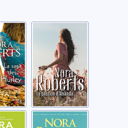
des
La passion
d'Amanda
a
Roberts, Nora
aisons
Trois rêves: 01:
lles: 01:
Orgueilleuse