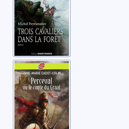
Brocéliande
Peyramaure, Michel
Perceval ou le
conte du Graal
Cadot-Colin, Anne-
Marie