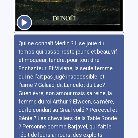
Résumé
Qui ne connaît Merlin ? Il se joue du
temps qui passe, reste jeune et beau, vif
et moqueur, tendre, pour tout dire
Enchanteur. Et Viviane, la seule femme
qui ne l'ait pas jugé inaccessible, et
l'aime ? Galaad, dit Lancelot du Lac?
Guenièvre, son amour mais sa reine, la
femme du roi Arthur ? Elween, sa mère,
qui le conduit au Graal voilé ? Perceval et
Bénie ? Les chevaliers de la Table Ronde
? Personne comme Barjavel, qui fait le
récit de leurs amours, des exploits