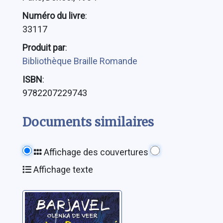
Numéro du livre
:
33117
Produit par
:
Bibliothèque Braille Romande
ISBN
:
9782207229743
Documents similaires
Affichage des couvertures
Affichage texte
Les dames à la
licorne