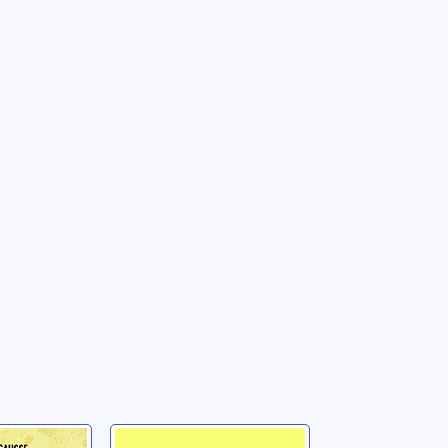
aise
Les vacances