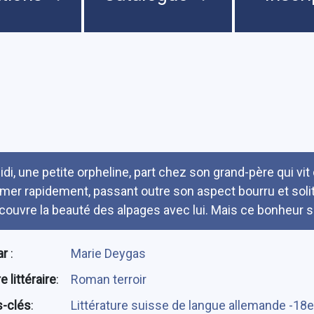
umé
idi, une petite orpheline, part chez son grand-père qui vi
aimer rapidement, passant outre son aspect bourru et solitai
couvre la beauté des alpages avec lui. Mais ce bonheur s
ar
:
Marie Deygas
 littéraire
:
Roman terroir
-clés
:
Littérature suisse de langue allemande -18e-