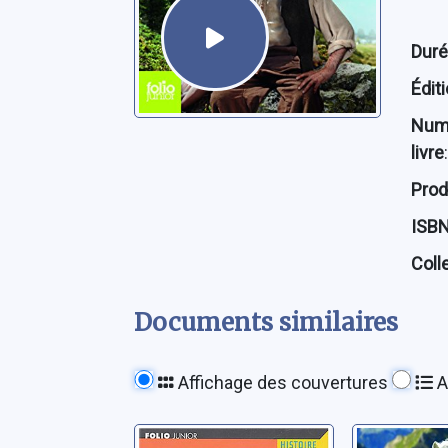
Dur
Édit
Num
livre
:
Prod
ISB
Coll
Documents similaires
Affichage des couvertures
A
Cool !
L'herbe 