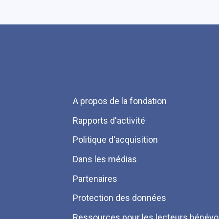
Menu
A propos de la fondation
Pied
Rapports d'activité
de
Politique d'acquisition
page
Dans les médias
Partenaires
Protection des données
Ressources pour les lecteurs bénévo