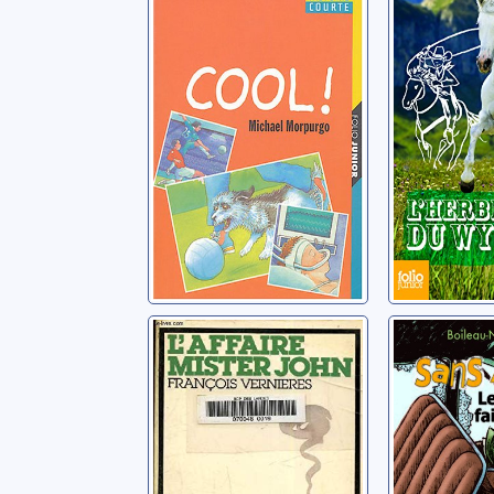
Wyomin
Morpurgo, Michael
O'Hara, Ma
L'Affaire Mister
Sans Ato
John
cadavre 
mort
Vernières, François
Boileau-Na