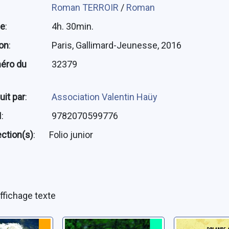
Roman TERROIR
/
Roman
ée
:
4h. 30min.
ion
:
Paris, Gallimard-Jeunesse, 2016
éro du
32379
uit par
:
Association Valentin Haüy
N
:
9782070599776
ection(s)
:
Folio junior
ffichage texte
verte du
Le fils de Flicka
Rouge br