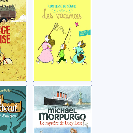
ande
Ségur, Sophie de
Le mystère de
oeuf: Le
Lucy Lost
cé d'un
Morpurgo, Michael
n, Evelyne