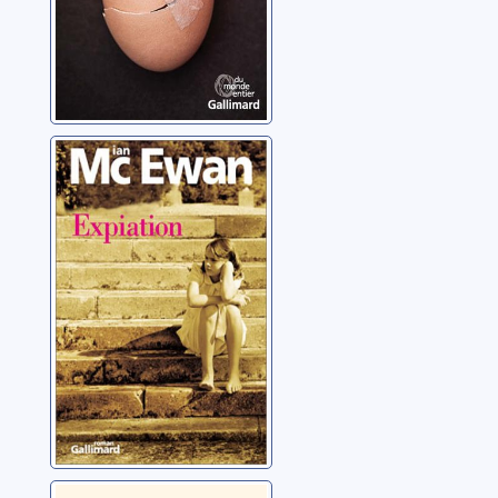
Expiation: roman
McEwan, Ian