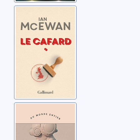
Le cafard
McEwan, Ian
Une machine
comme moi
McEwan, Ian