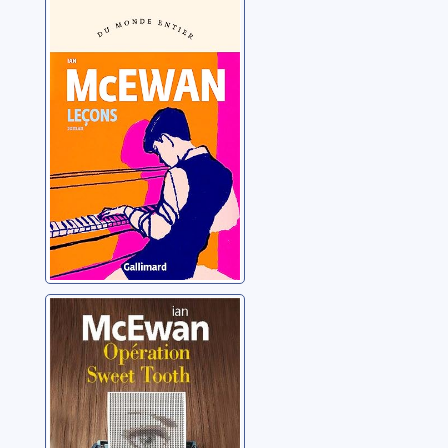
Leçons
McEwan, Ian
Opération Sweet
tooth
McEwan, Ian