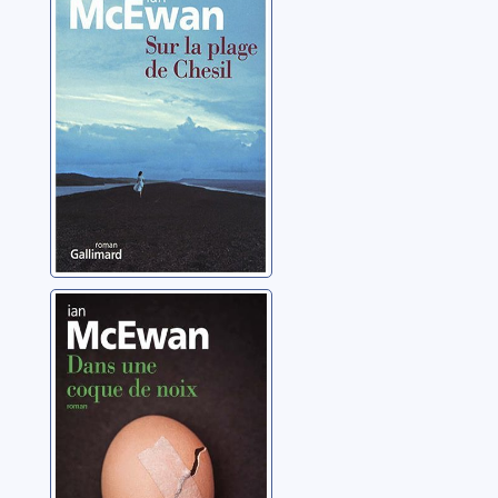
McEwan, Ian
Dans une coque
de noix
McEwan, Ian