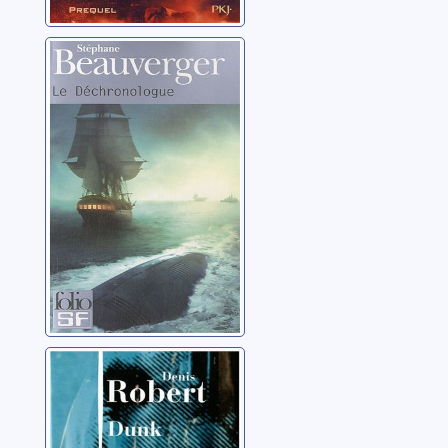
Le
Déchronologue
Beauverger, Stéphane
Dunk : roman
Robert, Denis