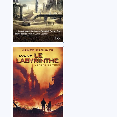
Avant le
labyrinthe: [01]:
L'ordre de tuer
Dashner, James