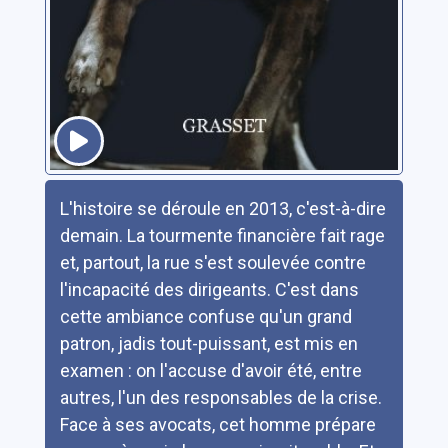
Résumé
L'histoire se déroule en 2013, c'est-à-dire
demain. La tourmente financière fait rage
et, partout, la rue s'est soulevée contre
l'incapacité des dirigeants. C'est dans
cette ambiance confuse qu'un grand
patron, jadis tout-puissant, est mis en
examen : on l'accuse d'avoir été, entre
autres, l'un des responsables de la crise.
Face à ses avocats, cet homme prépare