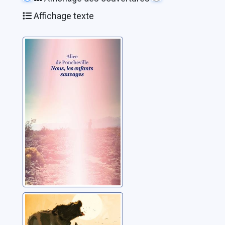
Affichage texte
Nous, les enfants
sauvages
Poncheville, Alice de
Niourk
Wul, Stefan