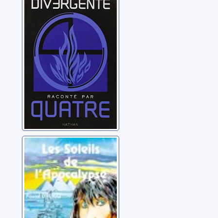
raconté par
Quatre
Roth, Veronica
Les soleils de
l'apocalypse
Dhuicq, Pascal