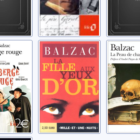
édie
[La comédie
[La comé
]:
humaine]: La fille
humaine]
ge rouge
aux yeux d'or
peau de 
noré de
Balzac, Honoré de
Balzac, Hono
)
(1799-1850)
(1799-1850)