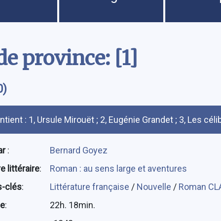
de province: [1]
0)
umé
tient : 1, Ursule Mirouët ; 2, Eugénie Grandet ; 3, Les célib
ar
:
Bernard Goyez
 littéraire
:
Roman : au sens large et aventures
-clés
:
Littérature française
/
Nouvelle
/
Roman CL
ée
:
22h. 18min.