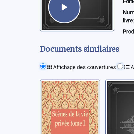
Édit
Num
livre
:
Prod
Documents similaires
Affichage des couvertures
A
Scènes de la vie
Scènes d
privée: [1]
privée: [
Balzac, Honoré de
Balzac, Ho
(1799-1850)
(1799-1850