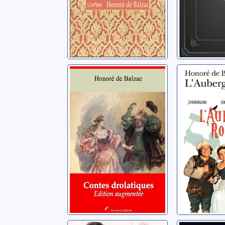
Les contes
[La com
drolatiques
humaine
L'auber
Balzac, Honoré de
(1799-1850)
Balzac, Ho
(1799-1850