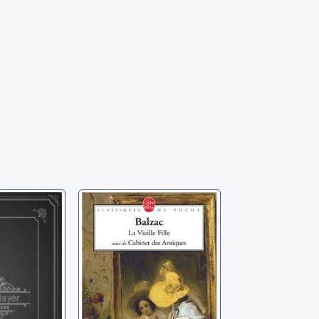
 la vie
Scènes de la vie
e: [4]:
de province: [3]
 perdues
Balzac, Honoré de
(1799-1850)
ré de