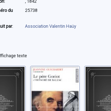
ion
:
, 1842
éro du
25738
uit par
:
Association Valentin Haüy
ffichage texte
e la vie
[La comédie
Scènes de
2]
humaine]: Le
de provinc
père Goriot
Illusions
noré de
)
Balzac, Honoré de
Balzac, Hono
(1799-1850)
(1799-1850)