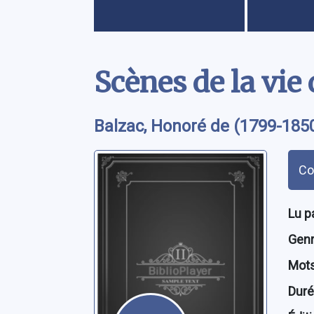
Contenu
Scènes de la vie 
Balzac, Honoré de (1799-185
Rés
Con
Lu p
Genre
Mots
Dur