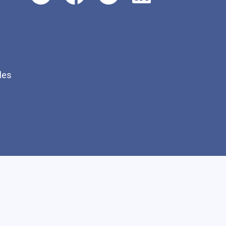
les
Q
Faire un don