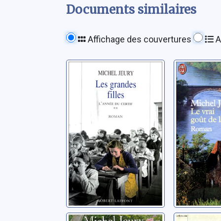
Documents similaires
Affichage des couvertures
A
Les grandes
Le vrai 
filles
vie: 01
Jeury, Michel
Jeury, Mich