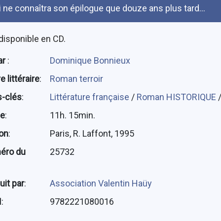
i ne connaîtra son épilogue que douze ans plus tard...
disponible en CD.
ar
:
Dominique Bonnieux
 littéraire
:
Roman terroir
-clés
:
Littérature française
/
Roman HISTORIQUE
ée
:
11h. 15min.
ion
:
Paris, R. Laffont, 1995
éro du
25732
uit par
:
Association Valentin Haüy
N
:
9782221080016