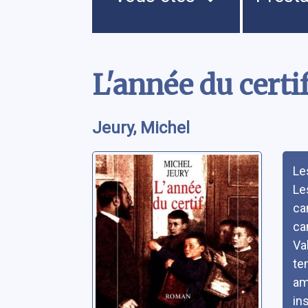
Contenu
L'année du certi
Jeury, Michel
Rés
Le
Le
ca
ca
Va
te
am
in