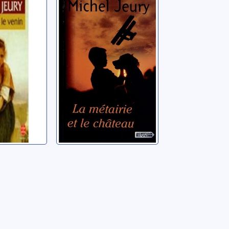
et le
La métairie et le
oman
château
l
Jeury, Michel