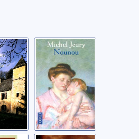
oût de la
Nounou
Une
Jeury, Michel
herbe
l