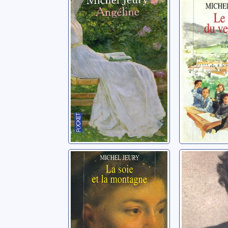
Angéline
Le vrai 
vie: 03: 
Jeury, Michel
vent fou
Jeury, Mich
La vallée de la
Les bea
soie: 02: La soie
du doct
et la montagne
Nicolas
Jeury, Michel
Jeury, Mich