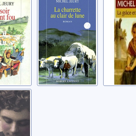
goût de la
La charrette au
La grâce 
Le soir du
clair de lune:
venin: r
roman
Jeury, Miche
el
Jeury, Michel
ux jours
eur
: roman
el