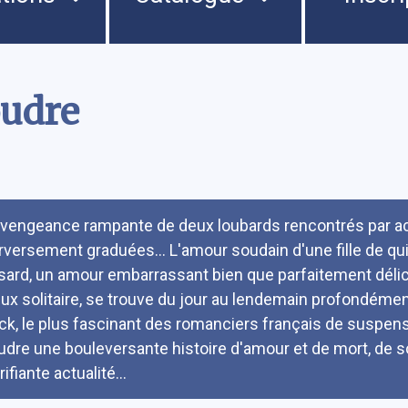
oudre
umé
 vengeance rampante de deux loubards rencontrés par acc
rversement graduées... L'amour soudain d'une fille de q
sard, un amour embarrassant bien que parfaitement délicie
eux solitaire, se trouve du jour au lendemain profondémen
ck, le plus fascinant des romanciers français de suspense
udre une bouleversante histoire d'amour et de mort, de so
rifiante actualité...