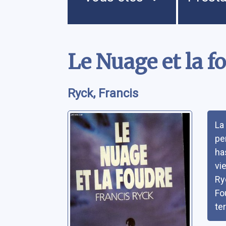
Contenu
Le Nuage et la f
Ryck, Francis
Rés
La
pe
ha
vi
Ry
Fo
ter