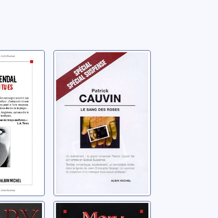
ù tu es
Sang des roses
e
Cauvin, Patrick
tes
Douce nuit