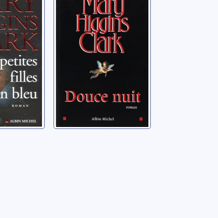
bleu:
Clark, Mary Higgins
Higgins