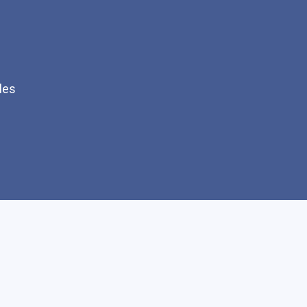
les
Q
Faire un don