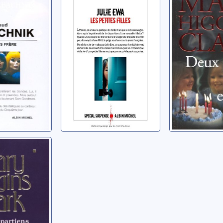
filles en 
Ewa, Julie
roman
 Maud
Clark, Mary 
partiens
 Higgins