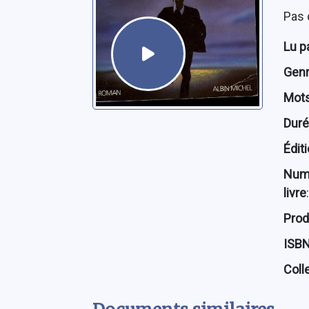
Pas 
Lu p
Genre
Mots
Dur
Édit
Num
livre
:
Prod
ISB
Coll