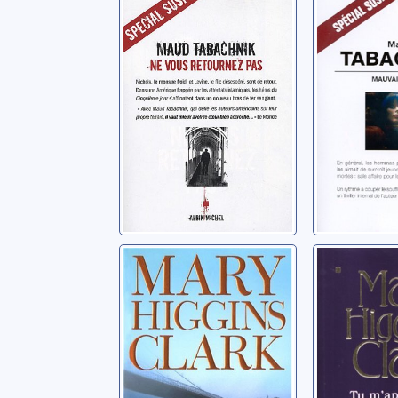
retournez pas:
roman
roman
Tabachnik,
Tabachnik, Maud
Où es-tu
Tu m'ap
maintenant?
Clark, Mary
Clark, Mary Higgins