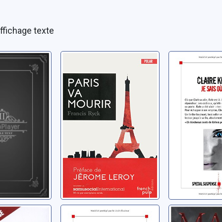
ffichage texte
 drame
Paris va mourir
Je sais o
is
Ryck, Francis
Kendal, Clair
frère:
Les petites filles
Deux peti