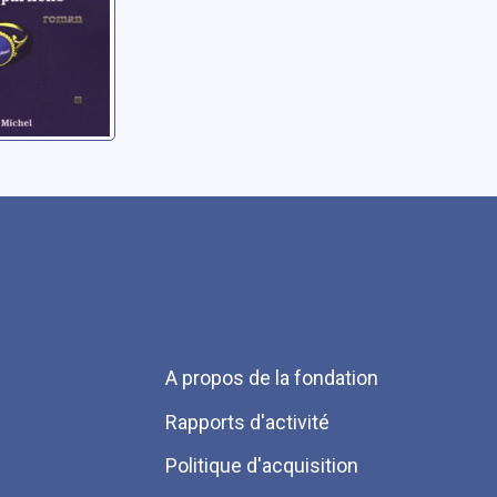
Menu
A propos de la fondation
Pied
Rapports d'activité
de
Politique d'acquisition
page