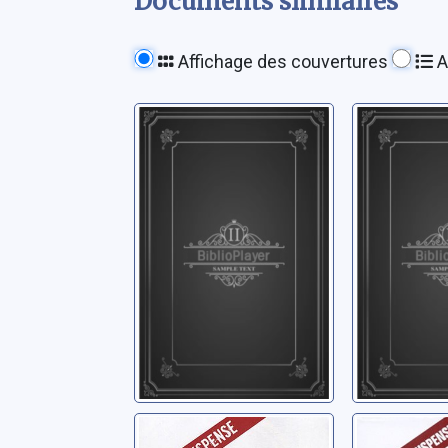
Documents similaires
Affichage des couvertures
A
Drôle de pistolet
Ashram
Ryck, Francis
Ryck, Franc
Ne vous
Mauvais 