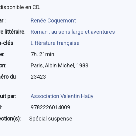
disponible en CD.
ar
:
Renée Coquemont
 littéraire
:
Roman : au sens large et aventures
-clés
:
Littérature française
ée
:
7h. 21min.
ion
:
Paris, Albin Michel, 1983
éro du
23423
uit par
:
Association Valentin Haüy
N
:
9782226014009
ection(s)
:
Spécial suspense