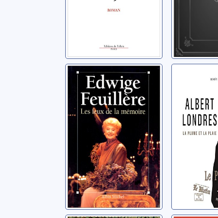
Les feux de la
Albert L
mémoire
la plume
plaie
Feuillère, Edwige
Heimermann