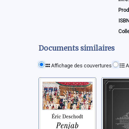
Prod
ISB
Coll
Documents similaires
Affichage des couvertures
A
Penjab
Le Roi a 
battre 
Deschodt, Éric
Deschodt, É