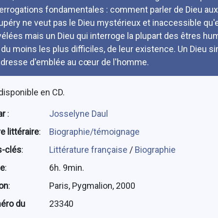
terrogations fondamentales : comment parler de Dieu aux 
upéry ne veut pas le Dieu mystérieux et inaccessible qu'
vélées mais un Dieu qui interroge la plupart des êtres h
 du moins les plus difficiles, de leur existence. Un Dieu s
adresse d'emblée au cœur de l'homme.
disponible en CD.
ar
:
Josselyne Daul
 littéraire
:
Biographie/témoignage
-clés
:
Littérature française
/
Biographie
ée
:
6h. 9min.
ion
:
Paris, Pygmalion, 2000
éro du
23340