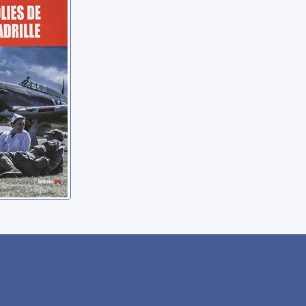
es de
lle
n-Paul