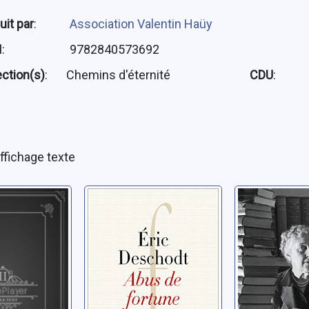
uit par
:
Association Valentin Haüy
N
:
9782840573692
ection(s)
:
Chemins d'éternité
CDU
:
ffichage texte
fait
Abus de fortune
Agatha Ch
tambour
les myst
Deschodt, Éric
d'une vie
ric
Baylac, Mari