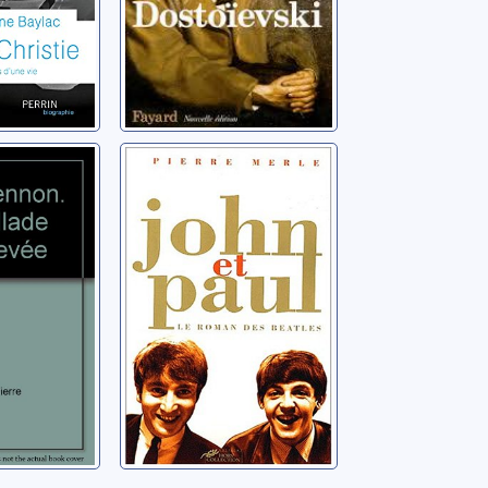
non: la
John et Paul: le
roman des
e
Beatles
Merle, Pierre