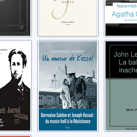
ondres:
Un amour de
John Len
 et la
Kessel
ballade
inachevé
Missika, Dominique
, Benoît
Merle, Pierre