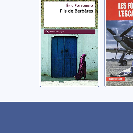
Fils de Berbères
Les foli
l'escadri
Fottorino, Eric
Salini, Jea