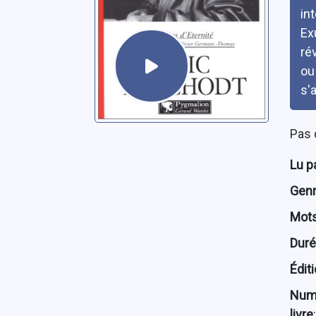
in
Ex
ré
ou
s'
Pas 
Lu p
Genre
Mots
Dur
Édit
Num
livre
: