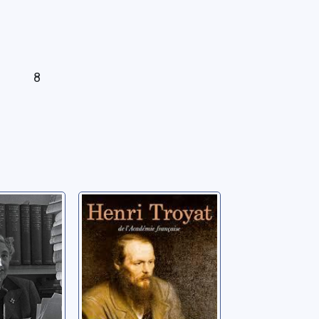
8
ristie:
Dostoïevski
ères
Troyat, Henri
e-Hélène