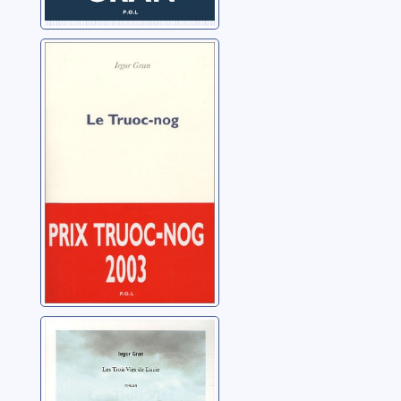
Le truoc-nog
Gran, Iegor
Les trois vies de
Lucie: roman
Gran, Iegor