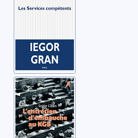
Gran, Iegor
L'entretien
d'embauche au
KGB
Gran, Iegor