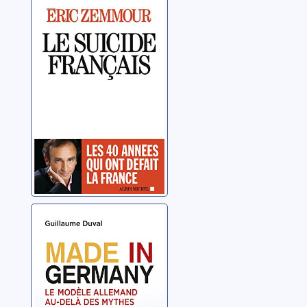
Le suicide
français
Zemmour, Éric
Made in
Germany: le
modèle
allemand au-
Duval, Guillaume
delà des mythes