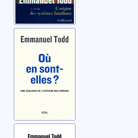
Où en sont-elles
?: une esquisse
de l'histoire des
femmes
Todd, Emmanuel
Où en sommes-