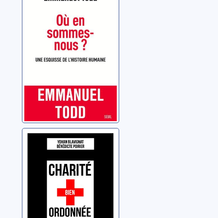
nous ?: une
esquisse de
l'histoire
Todd, Emmanuel
humaine
Charité bien
ordonnée:
révélations sur la
Croix-Rouge
Blavignat, Yohan
française