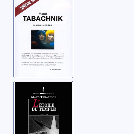
roman
Tabachnik, Maud
L'étoile du
temple: [policier]
Tabachnik, Maud