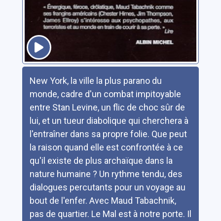
Résumé
New York, la ville la plus parano du
monde, cadre d'un combat impitoyable
entre Stan Levine, un flic de choc sûr de
lui, et un tueur diabolique qui cherchera à
l'entraîner dans sa propre folie. Que peut
la raison quand elle est confrontée à ce
qu'il existe de plus archaïque dans la
nature humaine ? Un rythme tendu, des
dialogues percutants pour un voyage au
bout de l'enfer. Avec Maud Tabachnik,
pas de quartier. Le Mal est à notre porte. Il