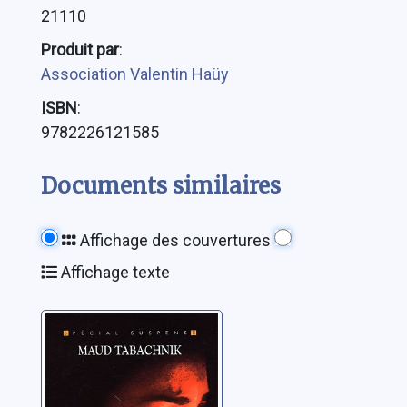
21110
Produit par
:
Association Valentin Haüy
ISBN
:
9782226121585
Documents similaires
Affichage des couvertures
Affichage texte
J'ai regardé le
diable en face
Tabachnik, Maud