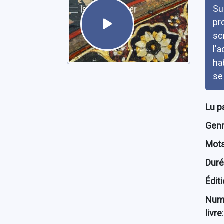
Su
pr
sc
l'
ha
se
Lu p
Genre
Mots
Dur
Édit
Num
livre
: