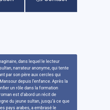
aginaire, dans lequel le lecteur
sultan, narrateur anonyme, qui tente
ant par son père aux cercles qui
t Mansour depuis l'enfance. Après la
confier un rôle dans la formation
roman est d'abord un récit de
ègne du jeune sultan, jusqu'à ce que
res pays arabes, a embrasé le