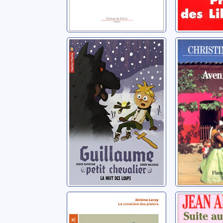
[Guillaume petit
Avenida
chevalier]: [03]:
Bravo, Chri
La nuit des loups
Dufresne, Didier
Le cimetière des
Suite a
plaisirs
Anglade, J