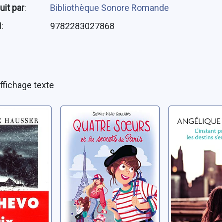
uit par
:
Bibliothèque Sonore Romande
N
:
9782283027868
ffichage texte
o: roman
Quatre soeurs et
L'instant
les secrets de
où les de
abelle
Paris
s'entrem
Rigal-Goulard, Sophie
Barbérat, An