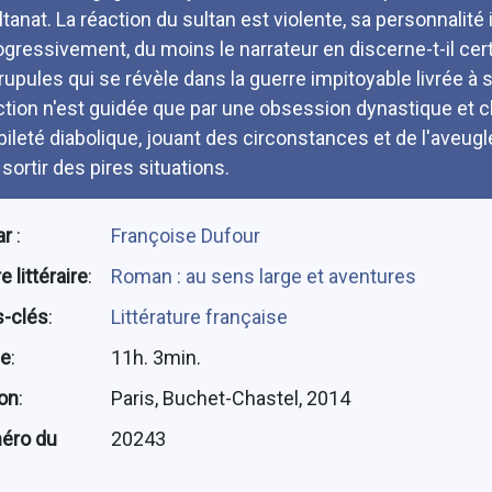
ltanat. La réaction du sultan est violente, sa personnalité
ogressivement, du moins le narrateur en discerne-t-il ce
rupules qui se révèle dans la guerre impitoyable livrée 
action n'est guidée que par une obsession dynastique et c
bileté diabolique, jouant des circonstances et de l'aveugl
 sortir des pires situations.
ar
:
Françoise Dufour
 littéraire
:
Roman : au sens large et aventures
-clés
:
Littérature française
ée
:
11h. 3min.
ion
:
Paris, Buchet-Chastel, 2014
éro du
20243