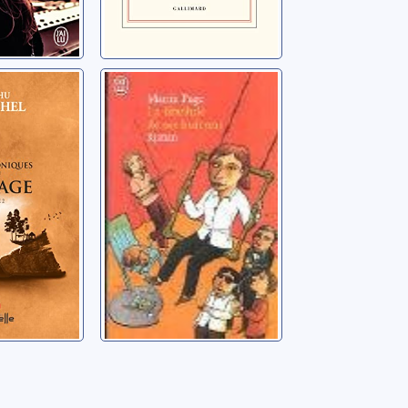
niques
La libellule de
e: 02
ses huit ans
hu
Page, Martin