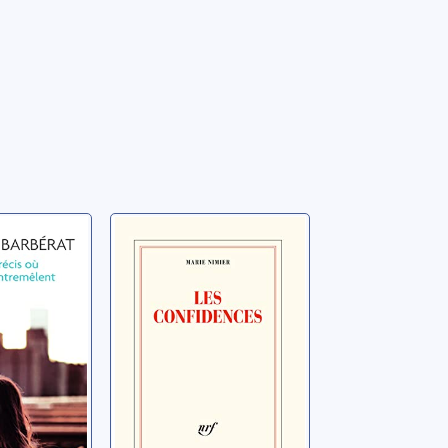
 précis
Les confidences
stins
Nimier, Marie
êlent
gélique