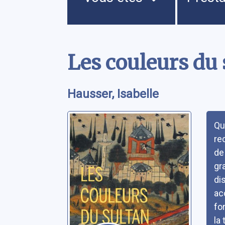
Contenu
Les couleurs du
Hausser, Isabelle
Rés
Qu
re
de
gr
dis
ac
fo
la