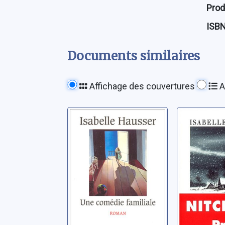
Prod
ISB
Documents similaires
Affichage des couvertures
A
Une comédie
Nitchev
familiale: roman
Hausser, Is
Hausser, Isabelle