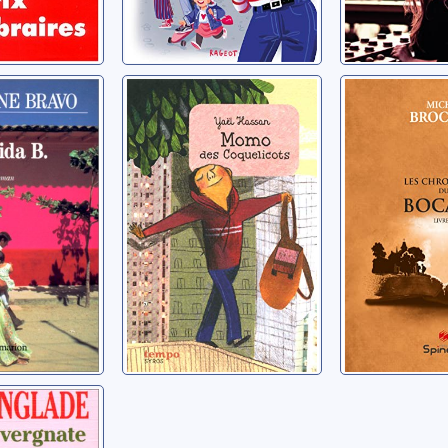
 B.
Momo des
Les chro
Coquelicots
du bocag
stine
Hassan, Yaël
Brochel, Mic
uvergnate
ean